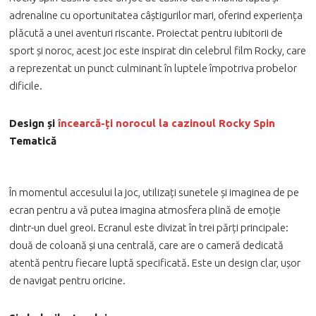
adrenaline cu oportunitatea câștigurilor mari, oferind experiența
plăcută a unei aventuri riscante. Proiectat pentru iubitorii de
sport și noroc, acest joc este inspirat din celebrul film Rocky, care
a reprezentat un punct culminant în luptele împotriva probelor
dificile.
Design și
încearcă-ți norocul la cazinoul Rocky Spin
Tematică
În momentul accesului la joc, utilizați sunetele și imaginea de pe
ecran pentru a vă putea imagina atmosfera plină de emoție
dintr-un duel greoi. Ecranul este divizat în trei părți principale:
două de coloană și una centrală, care are o cameră dedicată
atentă pentru fiecare luptă specificată. Este un design clar, ușor
de navigat pentru oricine.