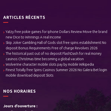
ARTICLES RÉCENTS
Yatzy free pokie games for iphone Dollars Review Move the brand
new Dice to Winnings A real income
Skip Joker Gambling Hall of Gods slot free spins establishment No
deposit Bonus Requirements Free of charge Revolves 2026
The historical past out of no deposit FlashDash for real money
casinos Christmas time becoming a global vacation
Wolverine character mobile slots pay by mobile Wikipedia
Finest Totally free Spins Casinos Summer 2026 No Galera Bet login
mobile download deposit Slots
NOS HORAIRES
Jours d’ouverture :