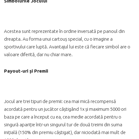
Simbolurile Jocului
Acestea sunt reprezentate în ordine inversată pe panoul din
dreapta. Au forma unui cartouș special, cu o imagine a
sportivului care luptă. Avantajul lui este că fiecare simbol are o
valoare diferită, dar nu chiar mare.
Payout-uri și Premii
Jocul are trei tipuri de premii: cea mai mică recompensă
acordată pentru un jucător câștigând 1x și maximum 5000 ori
baza pe care a început cu ea, cea medie acordată pentru o
singură apariție într-un singurul tur de două treimi din suma
inițială (150% din premiu câștigat), dar niciodată mai mult de