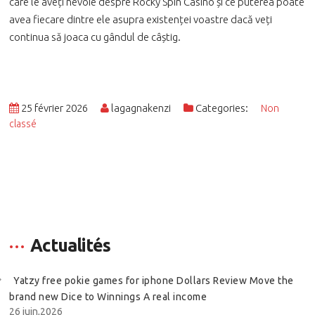
care le aveți nevoie despre Rocky Spin Casino și ce puterea poate
avea fiecare dintre ele asupra existenței voastre dacă veți
continua să joaca cu gândul de câștig.
25 février 2026
lagagnakenzi
Categories:
Non
classé
Actualités
Yatzy free pokie games for iphone Dollars Review Move the
brand new Dice to Winnings A real income
26 juin,2026