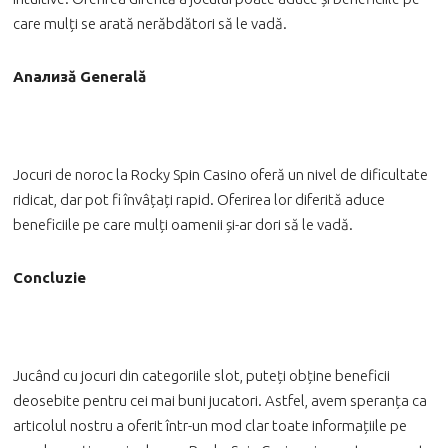
care mulți se arată nerăbdători să le vadă.
Anализă Generală
Jocuri de noroc la Rocky Spin Casino oferă un nivel de dificultate
ridicat, dar pot fi învâțați rapid. Oferirea lor diferită aduce
beneficiile pe care mulți oamenii și-ar dori să le vadă.
Concluzie
Jucând cu jocuri din categoriile slot, puteți obține beneficii
deosebite pentru cei mai buni jucatori. Astfel, avem speranța ca
articolul nostru a oferit într-un mod clar toate informațiile pe