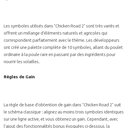
Les symboles utilisés dans "Chicken Road 2" sont très variés et
offrent un mélange d’éléments naturels et agricoles qui
correspondent parfaitement avec le thème. Les développeurs
ont créé une palette complète de 10 symboles, allant du poulet
ordinaire à la poule rare en passant par des ingrédients pour
nourrir les volailles.
Règles de Gain
La règle de base d’obtention de gain dans "Chicken Road 2" suit
le schéma classique : alignez au moins trois symboles identiques
sur une ligne active, et vous obtenez un gain. Cependant, avec
l’ajout des fonctionnalités bonus évoquées ci-dessous, la