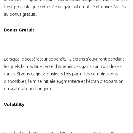
il est possible que cela crée un gain automatisé et ouvre l’accès
au bonus gratuit.
Bonus Gratuit
Lorsque le scatérateur apparaît, 12 écrans s’ouvriront pendant
lesquels la machine tente d’amener des gains sur trois de ces
roues. Si vous gagnez plusieurs fois parmi les combinaisons
disponibles, la mise initiale augmentera et l’écran d’apparition
du scatérateur changera.
Volatility