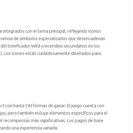
 integrados con el tema principal, reflejando iconos
resencia de símbolos especializados que desencadenan
 del bonificador Wild o incendios secundarios en los
cas). Los iconos están cuidadosamente diseñados para
×3 con hasta 243 formas de ganar. El juego cuenta con
ajos, pero también incluye elementos específicos para el
ir recompensas más significativas. Los pagos de base
zando una experiencia variada.