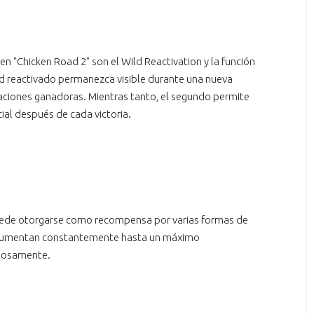
 en "Chicken Road 2" son el Wild Reactivation y la función
ld reactivado permanezca visible durante una nueva
ciones ganadoras. Mientras tanto, el segundo permite
ial después de cada victoria.
y puede otorgarse como recompensa por varias formas de
s aumentan constantemente hasta un máximo
itosamente.