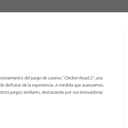
uncionamiento del juego de casinos "Chicken Road 2", una
de disfrutar de la experiencia. A medida que avanzamos
otros juegos similares, destacando por sus innovadoras