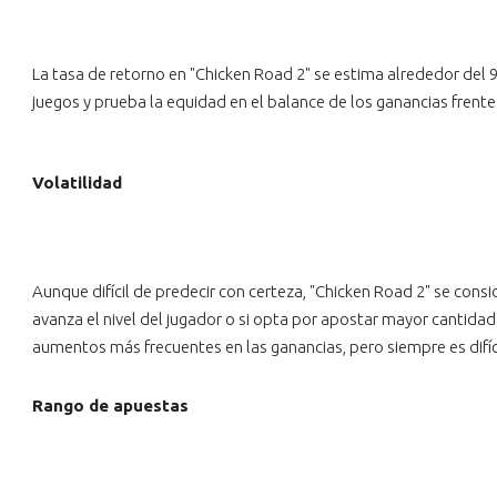
La tasa de retorno en "Chicken Road 2" se estima alrededor del 
juegos y prueba la equidad en el balance de los ganancias frente
Volatilidad
Aunque difícil de predecir con certeza, "Chicken Road 2" se co
avanza el nivel del jugador o si opta por apostar mayor cantida
aumentos más frecuentes en las ganancias, pero siempre es difíc
Rango de apuestas