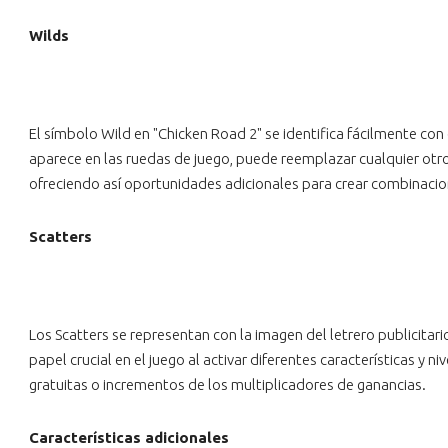
Wilds
El símbolo Wild en "Chicken Road 2" se identifica fácilmente co
aparece en las ruedas de juego, puede reemplazar cualquier otro
ofreciendo así oportunidades adicionales para crear combinaci
Scatters
Los Scatters se representan con la imagen del letrero publicit
papel crucial en el juego al activar diferentes características y 
gratuitas o incrementos de los multiplicadores de ganancias.
Características adicionales