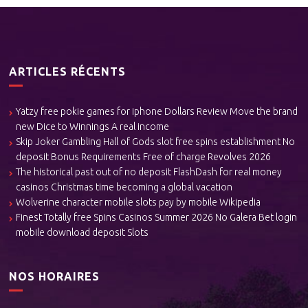
ARTICLES RÉCENTS
Yatzy free pokie games for iphone Dollars Review Move the brand
new Dice to Winnings A real income
Skip Joker Gambling Hall of Gods slot free spins establishment No
deposit Bonus Requirements Free of charge Revolves 2026
The historical past out of no deposit FlashDash for real money
casinos Christmas time becoming a global vacation
Wolverine character mobile slots pay by mobile Wikipedia
Finest Totally free Spins Casinos Summer 2026 No Galera Bet login
mobile download deposit Slots
NOS HORAIRES