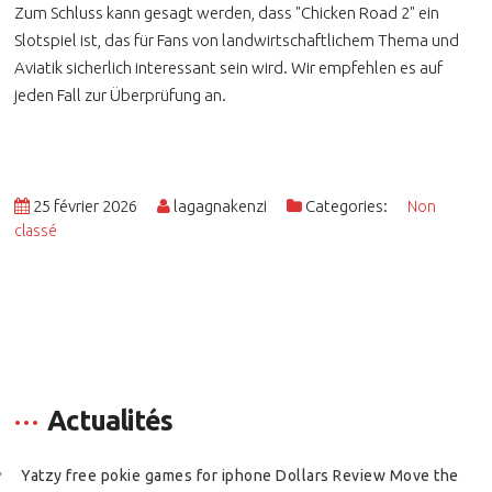
Zum Schluss kann gesagt werden, dass "Chicken Road 2" ein
Slotspiel ist, das für Fans von landwirtschaftlichem Thema und
Aviatik sicherlich interessant sein wird. Wir empfehlen es auf
jeden Fall zur Überprüfung an.
25 février 2026
lagagnakenzi
Categories:
Non
classé
Actualités
Yatzy free pokie games for iphone Dollars Review Move the