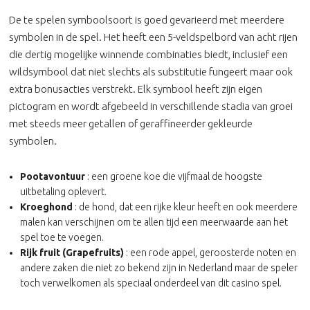
De te spelen symboolsoort is goed gevarieerd met meerdere
symbolen in de spel. Het heeft een 5-veldspelbord van acht rijen
die dertig mogelijke winnende combinaties biedt, inclusief een
wildsymbool dat niet slechts als substitutie fungeert maar ook
extra bonusacties verstrekt. Elk symbool heeft zijn eigen
pictogram en wordt afgebeeld in verschillende stadia van groei
met steeds meer getallen of geraffineerder gekleurde
symbolen.
Pootavontuur
: een groene koe die vijfmaal de hoogste
uitbetaling oplevert.
Kroeghond
: de hond, dat een rijke kleur heeft en ook meerdere
malen kan verschijnen om te allen tijd een meerwaarde aan het
spel toe te voegen.
Rijk fruit (Grapefruits)
: een rode appel, geroosterde noten en
andere zaken die niet zo bekend zijn in Nederland maar de speler
toch verwelkomen als speciaal onderdeel van dit casino spel.