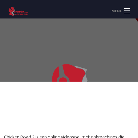
MENU
Accueil
À Propos
Services
Chicken Road 2 is een online videospel met gokmachines die