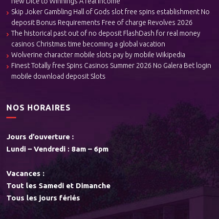
new Dice to Winnings A real income
Skip Joker Gambling Hall of Gods slot free spins establishment No
deposit Bonus Requirements Free of charge Revolves 2026
The historical past out of no deposit FlashDash for real money
casinos Christmas time becoming a global vacation
Wolverine character mobile slots pay by mobile Wikipedia
Finest Totally free Spins Casinos Summer 2026 No Galera Bet login
mobile download deposit Slots
NOS HORAIRES
Jours d’ouverture :
Lundi – Vendredi : 8am – 6pm
Vacances :
Tout les Samedi et Dimanche
Tous les jours fériés