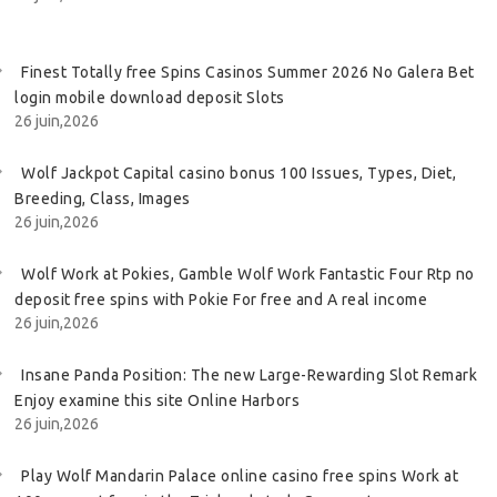
Finest Totally free Spins Casinos Summer 2026 No Galera Bet
login mobile download deposit Slots
26 juin,2026
Wolf Jackpot Capital casino bonus 100 Issues, Types, Diet,
Breeding, Class, Images
26 juin,2026
Wolf Work at Pokies, Gamble Wolf Work Fantastic Four Rtp no
deposit free spins with Pokie For free and A real income
26 juin,2026
Insane Panda Position: The new Large-Rewarding Slot Remark
Enjoy examine this site Online Harbors
26 juin,2026
Play Wolf Mandarin Palace online casino free spins Work at