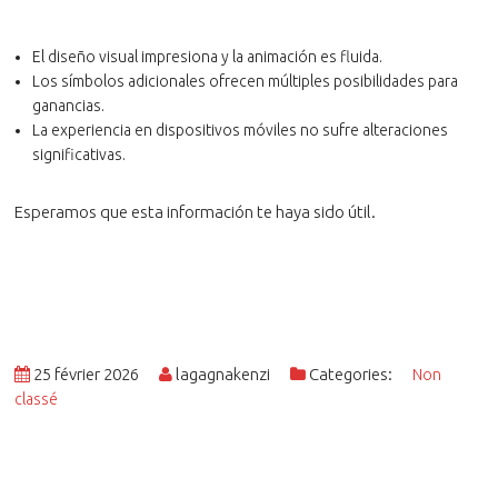
El diseño visual impresiona y la animación es fluida.
Los símbolos adicionales ofrecen múltiples posibilidades para
ganancias.
La experiencia en dispositivos móviles no sufre alteraciones
significativas.
Esperamos que esta información te haya sido útil.
25 février 2026
lagagnakenzi
Categories:
Non
classé