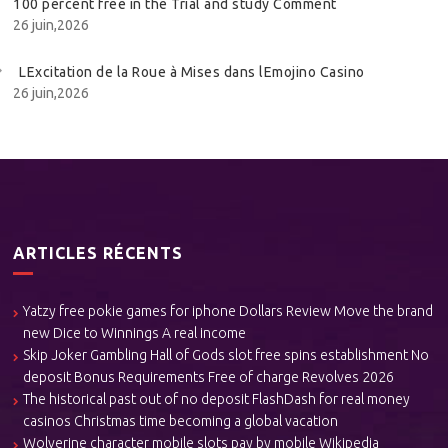
100 percent free in the Trial and study Comment
26 juin,2026
LExcitation de la Roue à Mises dans lEmojino Casino
26 juin,2026
ARTICLES RÉCENTS
Yatzy free pokie games for iphone Dollars Review Move the brand
new Dice to Winnings A real income
Skip Joker Gambling Hall of Gods slot free spins establishment No
deposit Bonus Requirements Free of charge Revolves 2026
The historical past out of no deposit FlashDash for real money
casinos Christmas time becoming a global vacation
Wolverine character mobile slots pay by mobile Wikipedia