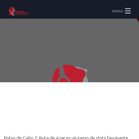
MENU
Accueil
À Propos
Services
Polvo de Gallo 2: Ruta de Azar es un juego de slots fascinante