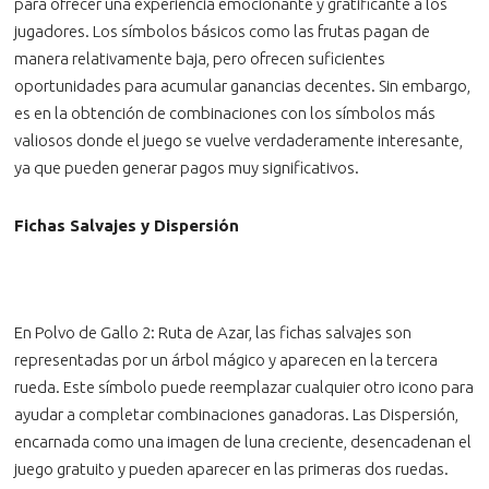
para ofrecer una experiencia emocionante y gratificante a los
jugadores. Los símbolos básicos como las frutas pagan de
manera relativamente baja, pero ofrecen suficientes
oportunidades para acumular ganancias decentes. Sin embargo,
es en la obtención de combinaciones con los símbolos más
valiosos donde el juego se vuelve verdaderamente interesante,
ya que pueden generar pagos muy significativos.
Fichas Salvajes y Dispersión
En Polvo de Gallo 2: Ruta de Azar, las fichas salvajes son
representadas por un árbol mágico y aparecen en la tercera
rueda. Este símbolo puede reemplazar cualquier otro icono para
ayudar a completar combinaciones ganadoras. Las Dispersión,
encarnada como una imagen de luna creciente, desencadenan el
juego gratuito y pueden aparecer en las primeras dos ruedas.