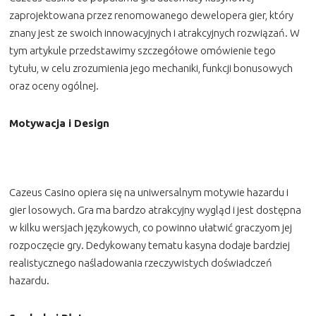
zaprojektowana przez renomowanego dewelopera gier, który
znany jest ze swoich innowacyjnych i atrakcyjnych rozwiązań. W
tym artykule przedstawimy szczegółowe omówienie tego
tytułu, w celu zrozumienia jego mechaniki, funkcji bonusowych
oraz oceny ogólnej.
Motywacja i Design
Cazeus Casino opiera się na uniwersalnym motywie hazardu i
gier losowych. Gra ma bardzo atrakcyjny wygląd i jest dostępna
w kilku wersjach językowych, co powinno ułatwić graczyom jej
rozpoczęcie gry. Dedykowany tematu kasyna dodaje bardziej
realistycznego naśladowania rzeczywistych doświadczeń
hazardu.