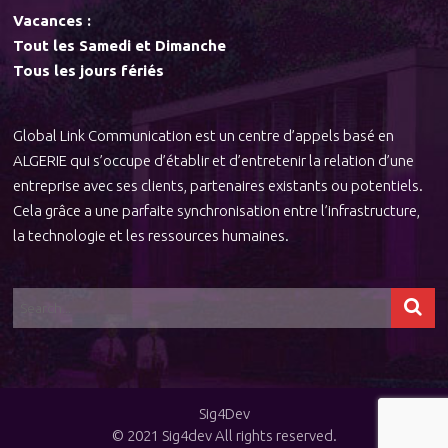
Vacances :
Tout les Samedi et Dimanche
Tous les jours fériés
Global Link Communication est un centre d’appels basé en
ALGERIE qui s’occupe d’établir et d’entretenir la relation d’une
entreprise avec ses clients, partenaires existants ou potentiels.
Cela grâce a une parfaite synchronisation entre l’infrastructure,
la technologie et les ressources humaines.
Sig4Dev
© 2021 Sig4dev All rights reserved.