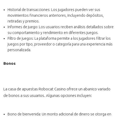
Historial de transacciones: Los jugadores pueden ver sus
movimientos financieros anteriores, incluyendo depósitos,
retiradas y premios.
Informes de juego: Los usuarios reciben análisis detallados sobre
su comportamiento y rendimiento en diferentes juegos.
Filtro de juegos: La plataforma permite a los jugadores filtrar los
juegos por tipo, proveedor o categoría para una experiencia más
personalizada.
Bonos
La casa de apuestas Robocat Casino ofrece un abanico variado
de bonos a sus usuarios. Algunas opciones incluyen:
Bono de bienvenida: Un monto adicional de dinero se otorga en