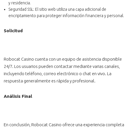
y residencia.
Seguridad SSL: El sitio web utiliza una capa adicional de
encriptamiento para proteger información financiera y personal.
Solicitud
Robocat Casino cuenta con un equipo de asistencia disponible
24/7. Los usuarios pueden contactar mediante varias canales,
incluyendo teléfono, correo electrónico o chat en vivo. La
respuesta generalmente es rápida y profesional.
Análisis Final
En conclusión, Robocat Casino ofrece una experiencia completa