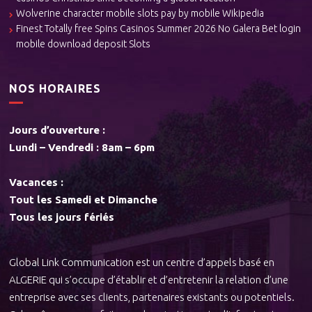
Wolverine character mobile slots pay by mobile Wikipedia
Finest Totally free Spins Casinos Summer 2026 No Galera Bet login
mobile download deposit Slots
NOS HORAIRES
Jours d’ouverture :
Lundi – Vendredi : 8am – 6pm
Vacances :
Tout les Samedi et Dimanche
Tous les jours fériés
Global Link Communication est un centre d’appels basé en
ALGERIE qui s’occupe d’établir et d’entretenir la relation d’une
entreprise avec ses clients, partenaires existants ou potentiels.