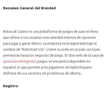
Resumen General del Branded
Robocat Casino es una plataforma de juegos de azar en línea
que ofrece a sus usuarios una variedad extensa de opciones
para jugar y ganar dinero. La empresa está registrada bajo el
nombre de "Robotcat Ltd." y tiene su sede en un país con leyes
permisivas hacia los negocios de juego. El sitio web de la casa de
apuestas inteligentes
juegos se encuentra disponible en
español, lo que permite a los jugadores de habla hispana
disfrutar de sus servicios sin problemas de idioma.
Registro