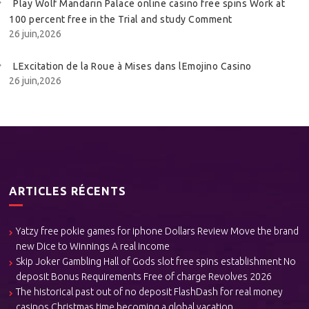
Play Wolf Mandarin Palace online casino free spins Work at
100 percent free in the Trial and study Comment
26 juin,2026
LExcitation de la Roue à Mises dans lEmojino Casino
26 juin,2026
ARTICLES RÉCENTS
Yatzy free pokie games for iphone Dollars Review Move the brand
new Dice to Winnings A real income
Skip Joker Gambling Hall of Gods slot free spins establishment No
deposit Bonus Requirements Free of charge Revolves 2026
The historical past out of no deposit FlashDash for real money
casinos Christmas time becoming a global vacation