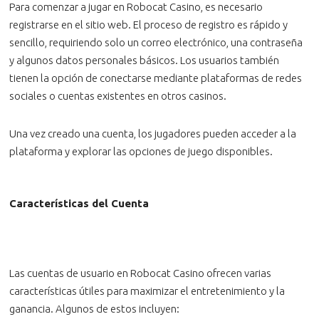
Para comenzar a jugar en Robocat Casino, es necesario
registrarse en el sitio web. El proceso de registro es rápido y
sencillo, requiriendo solo un correo electrónico, una contraseña
y algunos datos personales básicos. Los usuarios también
tienen la opción de conectarse mediante plataformas de redes
sociales o cuentas existentes en otros casinos.
Una vez creado una cuenta, los jugadores pueden acceder a la
plataforma y explorar las opciones de juego disponibles.
Características del Cuenta
Las cuentas de usuario en Robocat Casino ofrecen varias
características útiles para maximizar el entretenimiento y la
ganancia. Algunos de estos incluyen: