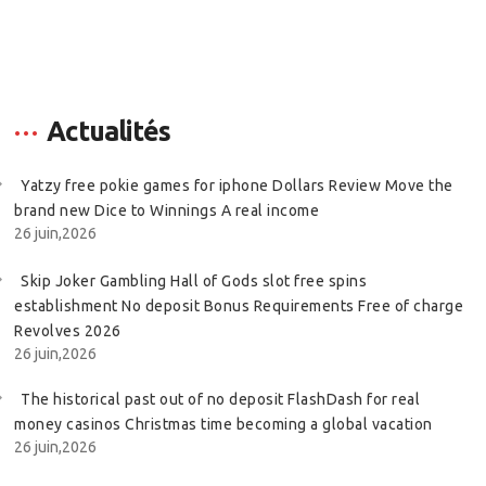
Actualités
Yatzy free pokie games for iphone Dollars Review Move the
brand new Dice to Winnings A real income
26 juin,2026
Skip Joker Gambling Hall of Gods slot free spins
establishment No deposit Bonus Requirements Free of charge
Revolves 2026
26 juin,2026
The historical past out of no deposit FlashDash for real
money casinos Christmas time becoming a global vacation
26 juin,2026