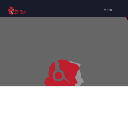
MENU
Accueil
À Propos
Services