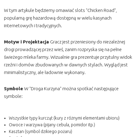
W tym artykule będziemy omawiać slots "Chicken Road",
popularną grę hazardową dostępną w wielu kasynach
internetowych i tradycyjnych.
Motyw i Projektacja
Gracz jest przeniesiony do niezależnej
drogi prowadzącej przez wieś, zanim rozpryska się na pełne
świeżego mleka farmy. Wizualnie gra prezentuje przytulny widok
rzeźni i domów zbudowanych w dawnych stylach. Wygląd jest
minimalistyczny, ale ładownie wykonany.
Symbole
W "Droga Kurzyna" można spotkać następujące
symbole:
Wszystkie typy kurcząt (kury z różnymi elementami ubioru)
Owoce i warzywa (pijany cebula, pomidor itp.)
Kasztan (symbol dzikiego pożaru)