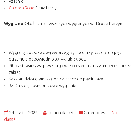
Rzeźnik
Chicken Road
Firma farmy
Wygrane
Oto lista najwyższych wygranych w "Droga Kurzyna":
Wygraną podstawową wyrabiają symboli trzy, cztery lub pięć
otrzymuje odpowiednio 3x, 4x lub 5x bet.
Piłeczki i warzywa przyznają dwie do siedmiu razy mnożone przez
zakład.
Kasztan dzika grymaszą od czterech do pięciu razy.
Rzeźnik daje ośmiorazowe wygranie.
24 février 2026
lagagnakenzi
Categories:
Non
classé