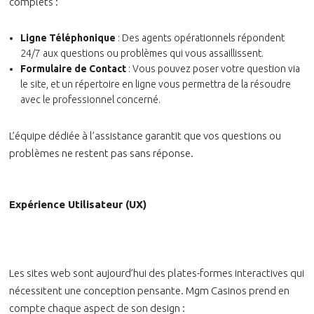
complets :
Ligne Téléphonique
: Des agents opérationnels répondent
24/7 aux questions ou problèmes qui vous assaillissent.
Formulaire de Contact
: Vous pouvez poser votre question via
le site, et un répertoire en ligne vous permettra de la résoudre
avec le professionnel concerné.
L’équipe dédiée à l’assistance garantit que vos questions ou
problèmes ne restent pas sans réponse.
Expérience Utilisateur (UX)
Les sites web sont aujourd’hui des plates-formes interactives qui
nécessitent une conception pensante. Mgm Casinos prend en
compte chaque aspect de son design :