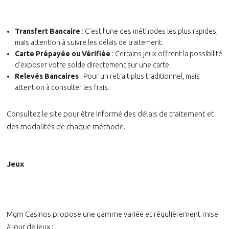
Transfert Bancaire
: C’est l’une des méthodes les plus rapides,
mais attention à suivre les délais de traitement.
Carte Prépayée ou Vérifiée
: Certains jeux offrent la possibilité
d’exposer votre solde directement sur une carte.
Relevés Bancaires
: Pour un retrait plus traditionnel, mais
attention à consulter les frais.
Consultez le site pour être informé des délais de traitement et
des modalités de chaque méthode.
Jeux
Mgm Casinos propose une gamme variée et régulièrement mise
à jour de jeux :