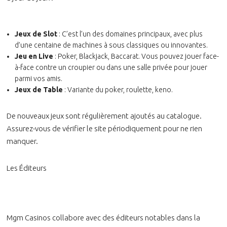
Jeux de Slot
: C’est l’un des domaines principaux, avec plus
d’une centaine de machines à sous classiques ou innovantes.
Jeu en Live
: Poker, Blackjack, Baccarat. Vous pouvez jouer face-
à-face contre un croupier ou dans une salle privée pour jouer
parmi vos amis.
Jeux de Table
: Variante du poker, roulette, keno.
De nouveaux jeux sont régulièrement ajoutés au catalogue.
Assurez-vous de vérifier le site périodiquement pour ne rien
manquer.
Les Éditeurs
Mgm Casinos collabore avec des éditeurs notables dans la