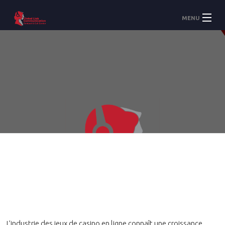
MENU
Accueil
À Propos
Services
L’industrie des jeux de casino en ligne connaît une croissance