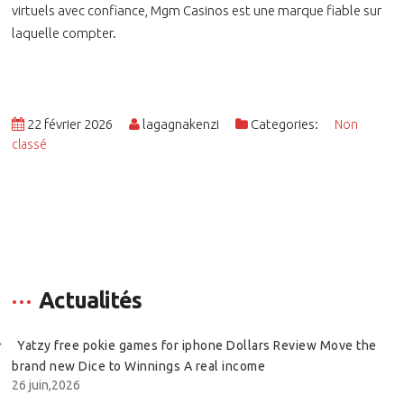
virtuels avec confiance, Mgm Casinos est une marque fiable sur
laquelle compter.
22 février 2026
lagagnakenzi
Categories:
Non
classé
Actualités
Yatzy free pokie games for iphone Dollars Review Move the
brand new Dice to Winnings A real income
26 juin,2026