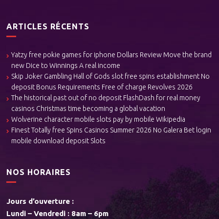
ARTICLES RÉCENTS
Yatzy free pokie games for iphone Dollars Review Move the brand
new Dice to Winnings A real income
Skip Joker Gambling Hall of Gods slot free spins establishment No
deposit Bonus Requirements Free of charge Revolves 2026
The historical past out of no deposit FlashDash for real money
casinos Christmas time becoming a global vacation
Wolverine character mobile slots pay by mobile Wikipedia
Finest Totally free Spins Casinos Summer 2026 No Galera Bet login
mobile download deposit Slots
NOS HORAIRES
Jours d’ouverture :
Lundi – Vendredi : 8am – 6pm