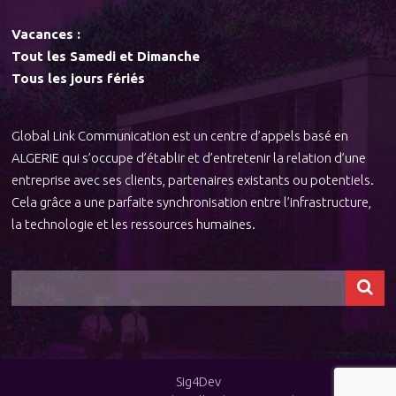
Vacances :
Tout les Samedi et Dimanche
Tous les jours fériés
Global Link Communication est un centre d’appels basé en
ALGERIE qui s’occupe d’établir et d’entretenir la relation d’une
entreprise avec ses clients, partenaires existants ou potentiels.
Cela grâce a une parfaite synchronisation entre l’infrastructure,
la technologie et les ressources humaines.
Sig4Dev