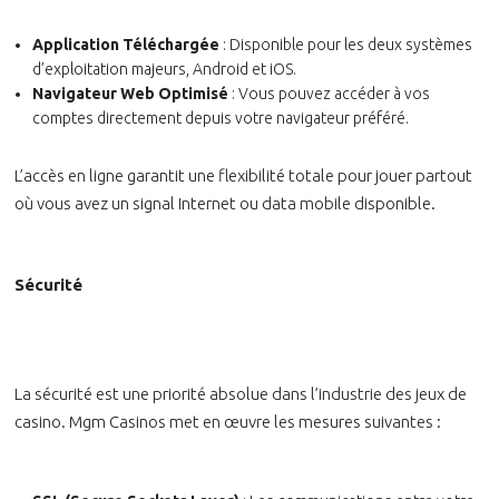
Application Téléchargée
: Disponible pour les deux systèmes
d’exploitation majeurs, Android et iOS.
Navigateur Web Optimisé
: Vous pouvez accéder à vos
comptes directement depuis votre navigateur préféré.
L’accès en ligne garantit une flexibilité totale pour jouer partout
où vous avez un signal Internet ou data mobile disponible.
Sécurité
La sécurité est une priorité absolue dans l’industrie des jeux de
casino. Mgm Casinos met en œuvre les mesures suivantes :