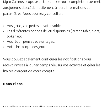
Mgm Casinos propose un tableau de bord complet qui permet
aux joueurs d’accéder facilement à leurs informations et
paramètres. Vous pourrez y consulter :
Vos gains, vos pertes et votre solde.
Les différentes options de jeu disponibles (jeux de table, slots,
poker, etc.).
Vos récompenses et avantages.
Votre historique des jeux.
Vous pouvez également configurer les notifications pour
recevoir mises à jour en temps réel sur vos activités et gérer les
limites d’argent de votre compte.
Bons Plans