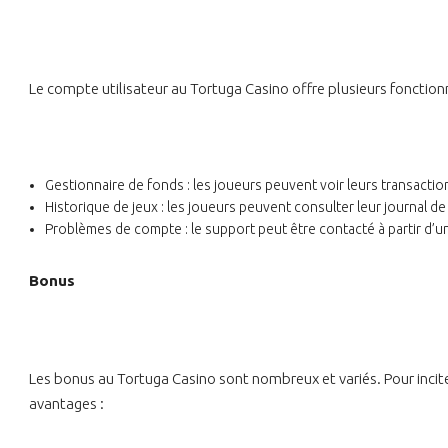
Le compte utilisateur au Tortuga Casino offre plusieurs fonctionn
Gestionnaire de fonds : les joueurs peuvent voir leurs transactio
Historique de jeux : les joueurs peuvent consulter leur journal de 
Problèmes de compte : le support peut être contacté à partir d’u
Bonus
Les bonus au Tortuga Casino sont nombreux et variés. Pour incite
avantages :