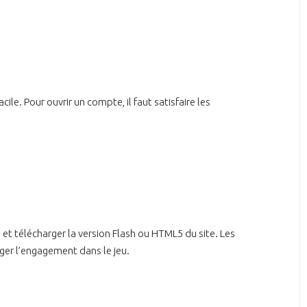
le. Pour ouvrir un compte, il faut satisfaire les
) et télécharger la version Flash ou HTML5 du site. Les
er l’engagement dans le jeu.