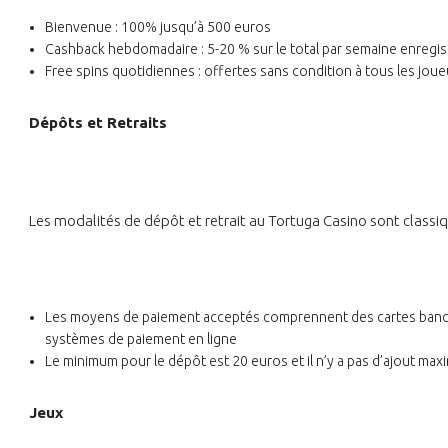
Bienvenue : 100% jusqu’à 500 euros
Cashback hebdomadaire : 5-20 % sur le total par semaine enregis
Free spins quotidiennes : offertes sans condition à tous les jou
Dépôts et Retraits
Les modalités de dépôt et retrait au Tortuga Casino sont classiqu
Les moyens de paiement acceptés comprennent des cartes bancaires,
systèmes de paiement en ligne
Le minimum pour le dépôt est 20 euros et il n’y a pas d’ajout ma
Jeux