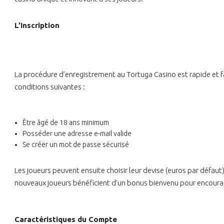
L’Inscription
La procédure d’enregistrement au Tortuga Casino est rapide et faci
conditions suivantes :
Être âgé de 18 ans minimum
Posséder une adresse e-mail valide
Se créer un mot de passe sécurisé
Les joueurs peuvent ensuite choisir leur devise (euros par défaut
nouveaux joueurs bénéficient d’un bonus bienvenu pour encourag
Caractéristiques du Compte