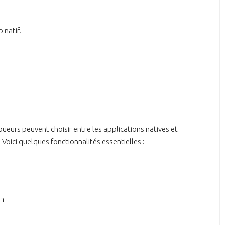
 natif.
ueurs peuvent choisir entre les applications natives et
 Voici quelques fonctionnalités essentielles :
on