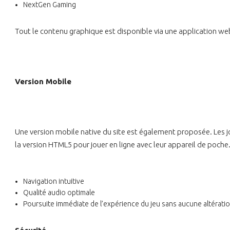
NextGen Gaming
Tout le contenu graphique est disponible via une application web
Version Mobile
Une version mobile native du site est également proposée. Les jo
la version HTML5 pour jouer en ligne avec leur appareil de poche.
Navigation intuitive
Qualité audio optimale
Poursuite immédiate de l’expérience du jeu sans aucune altérati