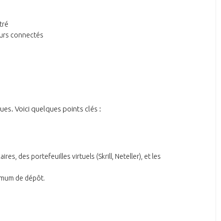
tré
eurs connectés
es. Voici quelques points clés :
 des portefeuilles virtuels (Skrill, Neteller), et les
ximum de dépôt.