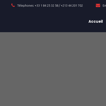
Télephones: +33 1 84 25 32 58 / +213 44 201 702
Em
Accueil