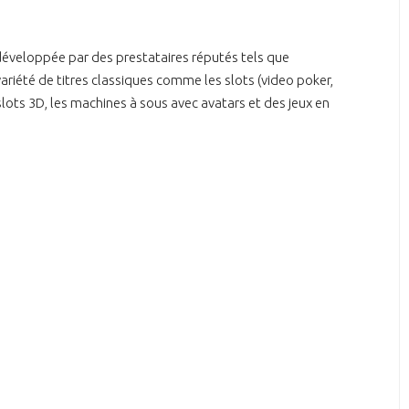
éveloppée par des prestataires réputés tels que
riété de titres classiques comme les slots (video poker,
slots 3D, les machines à sous avec avatars et des jeux en