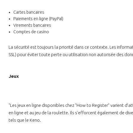
Cartes bancaires
Paiements en ligne (PayPal)
Virements bancaires
Comptes de casino
La sécurité est toujours la priorité dans ce contexte. Les inform
SSL) pour éviter toute perte ou utilisation non autorisée des don
Jeux
"Les jeux en ligne disponibles chez "How to Register" varient d’
en ligne et au jeu de la roulette. Ils s'efforcent également de dive
tels que le Keno.