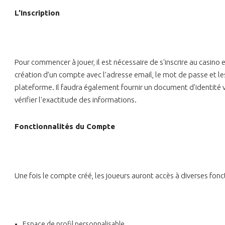
L'Inscription
Pour commencer à jouer, il est nécessaire de s'inscrire au casino
création d’un compte avec l’adresse email, le mot de passe et 
plateforme. Il faudra également fournir un document d'identité v
vérifier l'exactitude des informations.
Fonctionnalités du Compte
Une fois le compte créé, les joueurs auront accès à diverses fonct
Espace de profil personnalisable