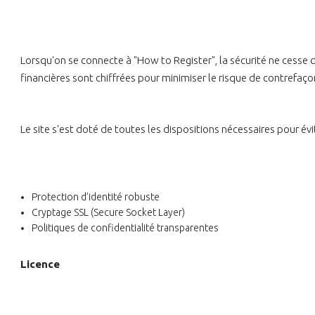
Lorsqu'on se connecte à "How to Register", la sécurité ne cesse d
financières sont chiffrées pour minimiser le risque de contrefa
Le site s'est doté de toutes les dispositions nécessaires pour évit
Protection d’identité robuste
Cryptage SSL (Secure Socket Layer)
Politiques de confidentialité transparentes
Licence