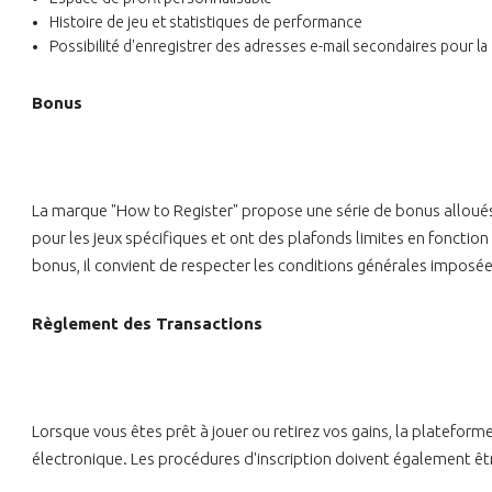
Histoire de jeu et statistiques de performance
Possibilité d'enregistrer des adresses e-mail secondaires pour l
Bonus
La marque "How to Register" propose une série de bonus alloués
pour les jeux spécifiques et ont des plafonds limites en fonctio
bonus, il convient de respecter les conditions générales imposée
Règlement des Transactions
Lorsque vous êtes prêt à jouer ou retirez vos gains, la platefo
électronique. Les procédures d'inscription doivent également êtr