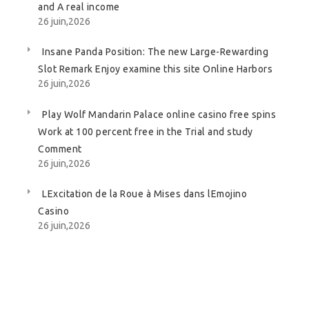
and A real income
26 juin,2026
Insane Panda Position: The new Large-Rewarding
Slot Remark Enjoy examine this site Online Harbors
26 juin,2026
Play Wolf Mandarin Palace online casino free spins
Work at 100 percent free in the Trial and study
Comment
26 juin,2026
LExcitation de la Roue à Mises dans lEmojino
Casino
26 juin,2026