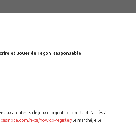
scrire et Jouer de Façon Responsable
e aux amateurs de jeux d’argent, permettant l’accès à
ocasinoca.com/fr-ca/how-to-register/
le marché, elle
ée.