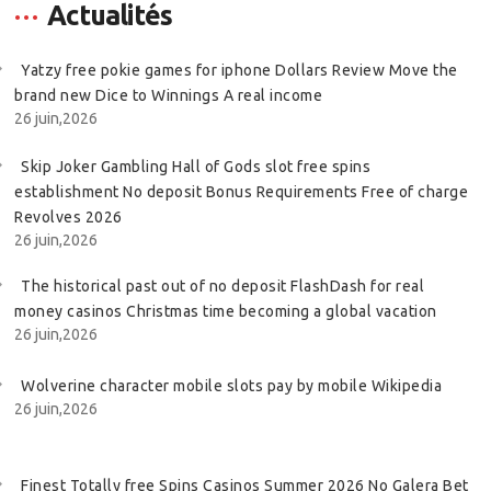
Actualités
Yatzy free pokie games for iphone Dollars Review Move the
brand new Dice to Winnings A real income
26 juin,2026
Skip Joker Gambling Hall of Gods slot free spins
establishment No deposit Bonus Requirements Free of charge
Revolves 2026
26 juin,2026
The historical past out of no deposit FlashDash for real
money casinos Christmas time becoming a global vacation
26 juin,2026
Wolverine character mobile slots pay by mobile Wikipedia
26 juin,2026
Finest Totally free Spins Casinos Summer 2026 No Galera Bet