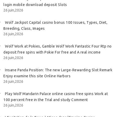
login mobile download deposit Slots
26 juin,2026
Wolf Jackpot Capital casino bonus 100 Issues, Types, Diet,
Breeding, Class, Images
26 juin,2026
Wolf Work at Pokies, Gamble Wolf Work Fantastic Four Rtp no
deposit free spins with Pokie For free and A real income
26 juin,2026
Insane Panda Position: The new Large-Rewarding Slot Remark
Enjoy examine this site Online Harbors
26 juin,2026
Play Wolf Mandarin Palace online casino free spins Work at
100 percent free in the Trial and study Comment
26 juin,2026