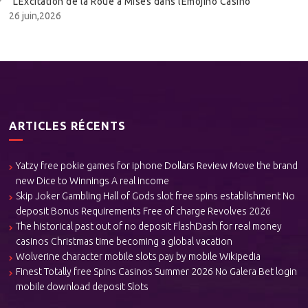
LExcitation de la Roue à Mises dans lEmojino Casino
26 juin,2026
ARTICLES RÉCENTS
Yatzy free pokie games for iphone Dollars Review Move the brand
new Dice to Winnings A real income
Skip Joker Gambling Hall of Gods slot free spins establishment No
deposit Bonus Requirements Free of charge Revolves 2026
The historical past out of no deposit FlashDash for real money
casinos Christmas time becoming a global vacation
Wolverine character mobile slots pay by mobile Wikipedia
Finest Totally free Spins Casinos Summer 2026 No Galera Bet login
mobile download deposit Slots