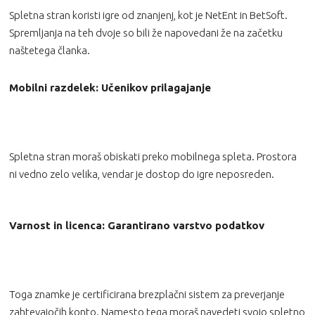
Spletna stran koristi igre od znanjenj, kot je NetEnt in BetSoft.
Spremljanja na teh dvoje so bili že napovedani že na začetku
naštetega članka.
Mobilni razdelek: Učenikov prilagajanje
Spletna stran moraš obiskati preko mobilnega spleta. Prostora
ni vedno zelo velika, vendar je dostop do igre neposreden.
Varnost in licenca: Garantirano varstvo podatkov
Toga znamke je certificirana brezplačni sistem za preverjanje
zahtevajočih konto. Namesto tega moraš navedeti svojo spletno