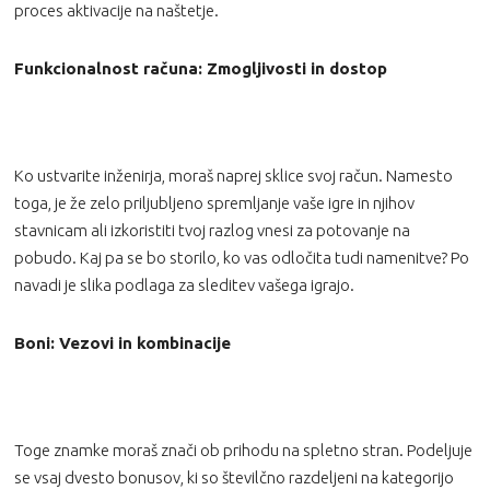
proces aktivacije na naštetje.
Funkcionalnost računa: Zmogljivosti in dostop
Ko ustvarite inženirja, moraš naprej sklice svoj račun. Namesto
toga, je že zelo priljubljeno spremljanje vaše igre in njihov
stavnicam ali izkoristiti tvoj razlog vnesi za potovanje na
pobudo. Kaj pa se bo storilo, ko vas odločita tudi namenitve? Po
navadi je slika podlaga za sleditev vašega igrajo.
Boni: Vezovi in kombinacije
Toge znamke moraš znači ob prihodu na spletno stran. Podeljuje
se vsaj dvesto bonusov, ki so številčno razdeljeni na kategorijo