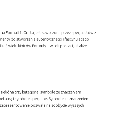
a Formuli 1. Gra ta jest stworzona przez specjalistów z
lementy do stworzenia autentycznego i fascynującego
ać wielu kibiców Formuły 1 w roli postaci, a także
ielić na trzy kategorie: symbole ze znaczeniem
etarną i symbole specjalne. Symbole ze znaczeniem
h zaprezentowanie pozwala na zdobycie wyższych