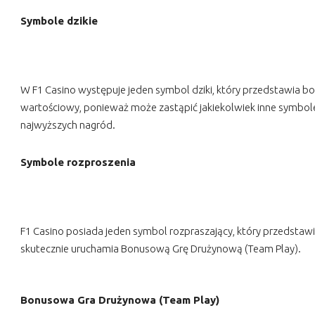
Symbole dzikie
W F1 Casino występuje jeden symbol dziki, który przedstawia bol
wartościowy, ponieważ może zastąpić jakiekolwiek inne symbole
najwyższych nagród.
Symbole rozproszenia
F1 Casino posiada jeden symbol rozpraszający, który przedstaw
skutecznie uruchamia Bonusową Grę Drużynową (Team Play).
Bonusowa Gra Drużynowa (Team Play)