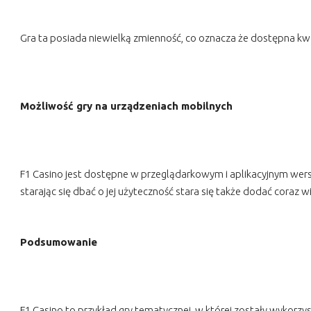
Gra ta posiada niewielką zmienność, co oznacza że dostępna kw
Możliwość gry na urządzeniach mobilnych
F1 Casino jest dostępne w przeglądarkowym i aplikacyjnym wersji
starając się dbać o jej użyteczność stara się także dodać coraz 
Podsumowanie
F1 Casino to przykład gry tematycznej, w której zostały wykorzys