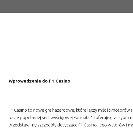
Wprowadzenie do F1 Casino
F1 Casino to nowa gra hazardowa, która łączy miłość motorów i 
bazie popularnej serii wyścigowej Formuła 1 i oferuje graczyom n
przedstawimy szczegóły dotyczące F1 Casino, jego walorów i me