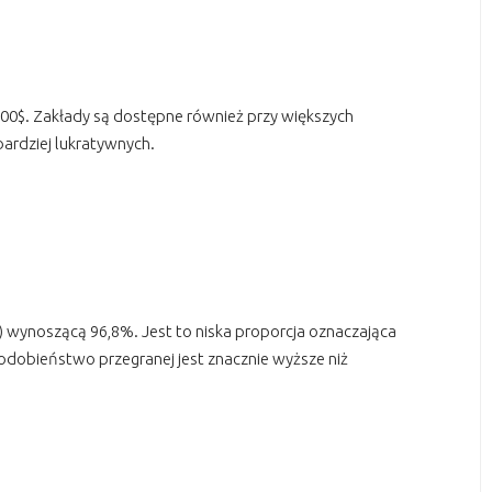
100$. Zakłady są dostępne również przy większych
bardziej lukratywnych.
wynoszącą 96,8%. Jest to niska proporcja oznaczająca
odobieństwo przegranej jest znacznie wyższe niż