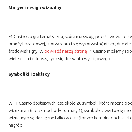
Motyw i design wizualny
F1 Casino to gra tematyczna, która ma swoją podstawową bazę n
branży hazardowej, którzy starali się wykorzystać niezbędne e
środowiska gry. W
odwiedź naszą stronę
F1 Casino możemy spotk
wiele detali odnoszących się do świata wyścigowego.
Symboliki i zakłady
W F1 Casino dostępnych jest około 20 symboli, które można podz
wizualnym (np. samochody Formuły 1), symbole z wartością mon
wizualnym są dostępne tylko w określonych kombinacjach, a ic
nagród.