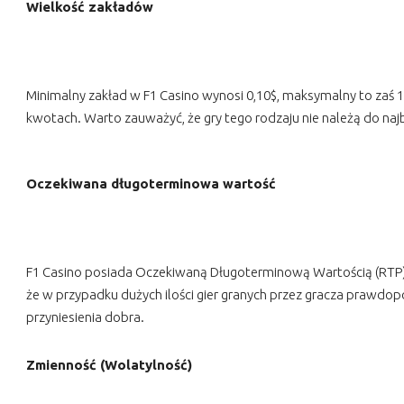
Wielkość zakładów
Minimalny zakład w F1 Casino wynosi 0,10$, maksymalny to zaś 
kwotach. Warto zauważyć, że gry tego rodzaju nie należą do naj
Oczekiwana długoterminowa wartość
F1 Casino posiada Oczekiwaną Długoterminową Wartością (RTP) 
że w przypadku dużych ilości gier granych przez gracza prawdop
przyniesienia dobra.
Zmienność (Wolatylność)