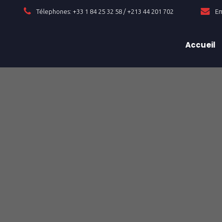
Télephones: +33 1 84 25 32 58 / +213 44 201 702
Em
Accueil