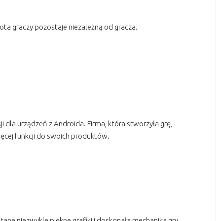
ota graczy pozostaje niezależną od gracza.
 dla urządzeń z Androida. Firma, która stworzyła grę,
więcej funkcji do swoich produktów.
tane niezwykle piękne grafiki i doskonała mechanika gry.