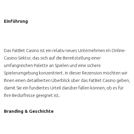
Einführung
Das FatBet Casino ist ein relativ neues Unternehmen im Online-
Casino-Sektor, das sich auf die Bereitstellung einer
umfangreichen Palette an Spielen und eine sichere
Spielerumgebung konzentriert. In dieser Rezension möchten wir
Ihnen einen detaillierten Überblick über das FatBet Casino geben,
damit Sie ein fundiertes Urteil darüber fällen können, ob es für
Ihre Bedürfnisse geeignet ist.
Branding & Geschichte