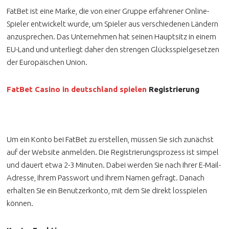
FatBet ist eine Marke, die von einer Gruppe erfahrener Online-
Spieler entwickelt wurde, um Spieler aus verschiedenen Ländern
anzusprechen. Das Unternehmen hat seinen Hauptsitz in einem
EU-Land und unterliegt daher den strengen Glücksspielgesetzen
der Europäischen Union.
FatBet Casino in deutschland spielen
Registrierung
Um ein Konto bei FatBet zu erstellen, müssen Sie sich zunächst
auf der Website anmelden. Die Registrierungsprozess ist simpel
und dauert etwa 2-3 Minuten. Dabei werden Sie nach Ihrer E-Mail-
Adresse, Ihrem Passwort und Ihrem Namen gefragt. Danach
erhalten Sie ein Benutzerkonto, mit dem Sie direkt losspielen
können.