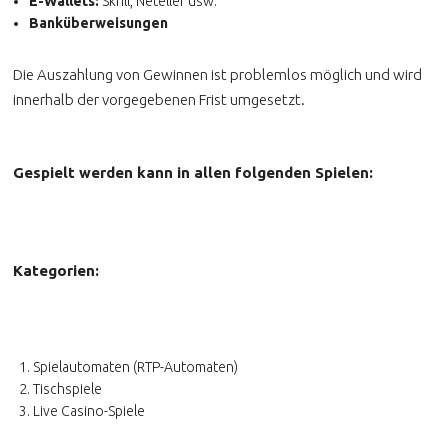
E-Wallets:
Skrill, Neteller usw.
Banküberweisungen
Die Auszahlung von Gewinnen ist problemlos möglich und wird
innerhalb der vorgegebenen Frist umgesetzt.
Gespielt werden kann in allen folgenden Spielen:
Kategorien:
Spielautomaten (RTP-Automaten)
Tischspiele
Live Casino-Spiele