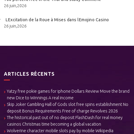
26 juin,2026
LExcitation de la Roue à Mises dans lEmojino Casino
26 juin,2026
ARTICLES RÉCENTS
Yatzy free pokie games for iphone Dollars Review Move the brand
new Dice to Winnings A real income
Skip Joker Gambling Hall of Gods slot free spins establishment No
deposit Bonus Requirements Free of charge Revolves 2026
The historical past out of no deposit FlashDash for real money
casinos Christmas time becoming a global vacation
Wolverine character mobile slots pay by mobile Wikipedia