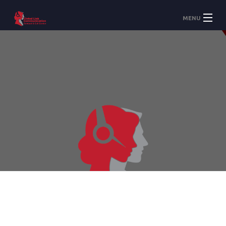
MENU
Accueil
À Propos
Services