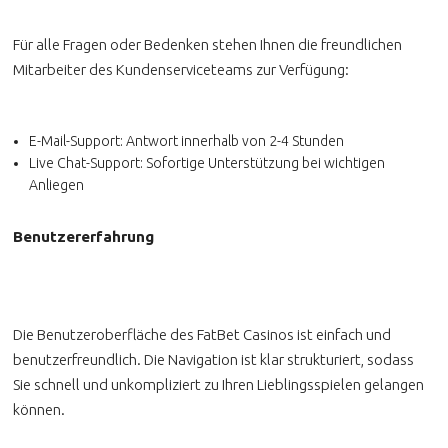
Für alle Fragen oder Bedenken stehen Ihnen die freundlichen
Mitarbeiter des Kundenserviceteams zur Verfügung:
E-Mail-Support: Antwort innerhalb von 2-4 Stunden
Live Chat-Support: Sofortige Unterstützung bei wichtigen
Anliegen
Benutzererfahrung
Die Benutzeroberfläche des FatBet Casinos ist einfach und
benutzerfreundlich. Die Navigation ist klar strukturiert, sodass
Sie schnell und unkompliziert zu Ihren Lieblingsspielen gelangen
können.