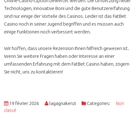
Online-Casino-Option bewertet werden. Die Umsetzung neuer
Technologien, innovative Boni und die gute Benutzererfahrung
sind nur einige der Vorteile des Casinos. Leider ist das FatBet
Casino noch in seiner Jugend begriffen und es müssen auch
einige Funktionen noch verbessert werden.
Wir hoffen, dass unsere Rezension Ihnen hilfreich gewesen ist.
Wenn Sie weitere Fragen haben oder Interesse an einer
umfassenden Erfahrung mit dem FatBet Casino haben, zögern
Sie nicht, uns zu kontaktieren!
19 février 2026
lagagnakenzi
Categories:
Non
classé