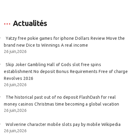
Actualités
Yatzy free pokie games for iphone Dollars Review Move the
brand new Dice to Winnings A real income
26 juin,2026
Skip Joker Gambling Hall of Gods slot free spins
establishment No deposit Bonus Requirements Free of charge
Revolves 2026
26 juin,2026
The historical past out of no deposit FlashDash for real
money casinos Christmas time becoming a global vacation
26 juin,2026
Wolverine character mobile slots pay by mobile Wikipedia
26 juin,2026