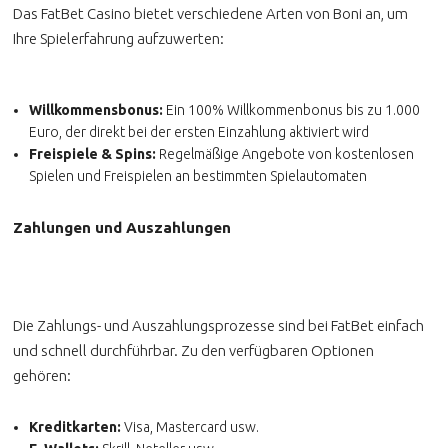
Das FatBet Casino bietet verschiedene Arten von Boni an, um
Ihre Spielerfahrung aufzuwerten:
Willkommensbonus:
Ein 100% Willkommenbonus bis zu 1.000
Euro, der direkt bei der ersten Einzahlung aktiviert wird
Freispiele & Spins:
Regelmäßige Angebote von kostenlosen
Spielen und Freispielen an bestimmten Spielautomaten
Zahlungen und Auszahlungen
Die Zahlungs- und Auszahlungsprozesse sind bei FatBet einfach
und schnell durchführbar. Zu den verfügbaren Optionen
gehören:
Kreditkarten:
Visa, Mastercard usw.