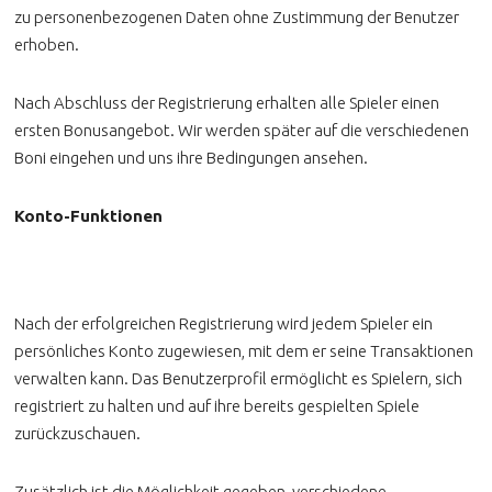
zu personenbezogenen Daten ohne Zustimmung der Benutzer
erhoben.
Nach Abschluss der Registrierung erhalten alle Spieler einen
ersten Bonusangebot. Wir werden später auf die verschiedenen
Boni eingehen und uns ihre Bedingungen ansehen.
Konto-Funktionen
Nach der erfolgreichen Registrierung wird jedem Spieler ein
persönliches Konto zugewiesen, mit dem er seine Transaktionen
verwalten kann. Das Benutzerprofil ermöglicht es Spielern, sich
registriert zu halten und auf ihre bereits gespielten Spiele
zurückzuschauen.
Zusätzlich ist die Möglichkeit gegeben, verschiedene