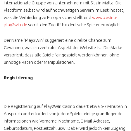
internationale Gruppe von Unternehmern mit Sitz in Malta. Die
Plattform selbst wird auf hochwertigen Servern im Eesti hostet,
was die Verbindung zu Europa sicherstellt und
www.casino-
play2win.de
somit den Zugriff für deutsche Spieler ermöglicht.
Der Name "Play2Win" suggeriert eine direkte Chance zum
Gewinnen, was ein zentraler Aspekt der Website ist. Die Marke
verspricht, dass alle Spiele fair gespielt werden können, ohne
unnötige Raten oder Manipulationen.
Registrierung
Die Registrierung auf Play2Win Casino dauert etwa 5-7 Minuten in
Anspruch und erfordert von jedem Spieler einige grundlegende
Informationen wie Vorname, Nachname, E-Mail-Adresse,
Geburtsdatum, Postleitzahl usw. Dabei wird jedoch kein Zugang