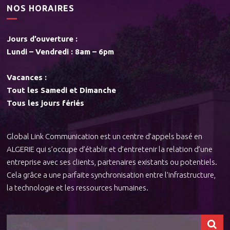
NOS HORAIRES
Jours d’ouverture :
Lundi – Vendredi : 8am – 6pm
Vacances :
Tout les Samedi et Dimanche
Tous les jours fériés
Global Link Communication est un centre d’appels basé en
ALGERIE qui s’occupe d’établir et d’entretenir la relation d’une
entreprise avec ses clients, partenaires existants ou potentiels.
Cela grâce a une parfaite synchronisation entre l’infrastructure,
la technologie et les ressources humaines.