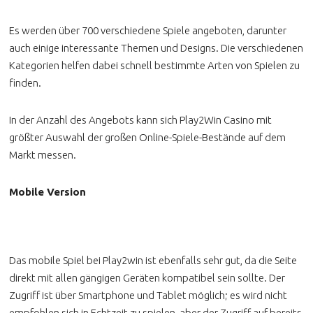
Es werden über 700 verschiedene Spiele angeboten, darunter
auch einige interessante Themen und Designs. Die verschiedenen
Kategorien helfen dabei schnell bestimmte Arten von Spielen zu
finden.
In der Anzahl des Angebots kann sich Play2Win Casino mit
größter Auswahl der großen Online-Spiele-Bestände auf dem
Markt messen.
Mobile Version
Das mobile Spiel bei Play2win ist ebenfalls sehr gut, da die Seite
direkt mit allen gängigen Geräten kompatibel sein sollte. Der
Zugriff ist über Smartphone und Tablet möglich; es wird nicht
empfohlen sich in Echtzeit zu spielen, aber der Zugriff auf bereits