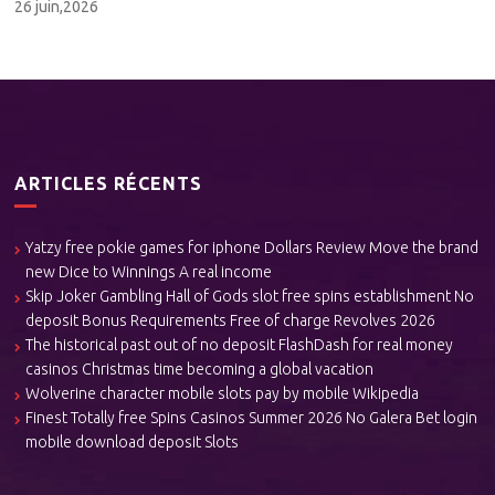
26 juin,2026
ARTICLES RÉCENTS
Yatzy free pokie games for iphone Dollars Review Move the brand
new Dice to Winnings A real income
Skip Joker Gambling Hall of Gods slot free spins establishment No
deposit Bonus Requirements Free of charge Revolves 2026
The historical past out of no deposit FlashDash for real money
casinos Christmas time becoming a global vacation
Wolverine character mobile slots pay by mobile Wikipedia
Finest Totally free Spins Casinos Summer 2026 No Galera Bet login
mobile download deposit Slots