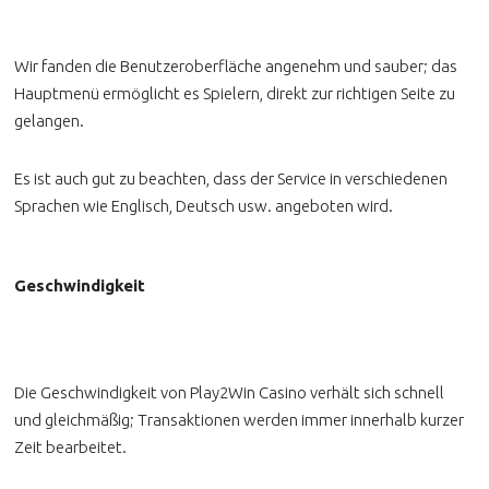
Wir fanden die Benutzeroberfläche angenehm und sauber; das
Hauptmenü ermöglicht es Spielern, direkt zur richtigen Seite zu
gelangen.
Es ist auch gut zu beachten, dass der Service in verschiedenen
Sprachen wie Englisch, Deutsch usw. angeboten wird.
Geschwindigkeit
Die Geschwindigkeit von Play2Win Casino verhält sich schnell
und gleichmäßig; Transaktionen werden immer innerhalb kurzer
Zeit bearbeitet.