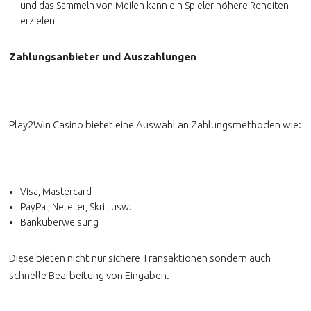
und das Sammeln von Meilen kann ein Spieler höhere Renditen
erzielen.
Zahlungsanbieter und Auszahlungen
Play2Win Casino bietet eine Auswahl an Zahlungsmethoden wie:
Visa, Mastercard
PayPal, Neteller, Skrill usw.
Banküberweisung
Diese bieten nicht nur sichere Transaktionen sondern auch
schnelle Bearbeitung von Eingaben.