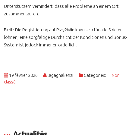
Unterstützern verhindert, dass alle Probleme an einem Ort
zusammenlaufen.
Fazit: Die Registrierung auf Play2Win kann sich für alle Spieler
lohnen; eine sorgfältige Durchsicht der Konditionen und Bonus-
System ist jedoch immer erforderlich.
19 février 2026
lagagnakenzi
Categories:
Non
classé
Actualités