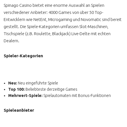
Spinago Casino bietet eine enorme Auswahl an Spielen
verschiedener Anbieter: 4000 Games von über 50 Top-
Entwicklern wie NetEnt, Microgaming und Novomatic sind bereit
gestellt. Die Spiele-Kategorien umfassen Slot-Maschinen,
Tischspiele (z.B. Roulette, Blackjack) Live-Delte mit echten
Dealern.
Spieler-Kategorien
Neu:
Neu eingeführte Spiele
Top 100:
Beliebteste derzeitige Games
Mehrwert-Spiele:
Spielautomaten mit Bonus-Funktionen
Spieleanbieter