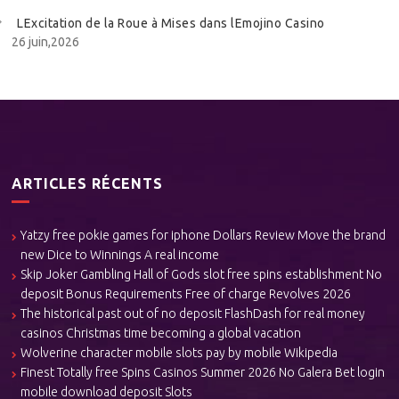
LExcitation de la Roue à Mises dans lEmojino Casino
26 juin,2026
ARTICLES RÉCENTS
Yatzy free pokie games for iphone Dollars Review Move the brand
new Dice to Winnings A real income
Skip Joker Gambling Hall of Gods slot free spins establishment No
deposit Bonus Requirements Free of charge Revolves 2026
The historical past out of no deposit FlashDash for real money
casinos Christmas time becoming a global vacation
Wolverine character mobile slots pay by mobile Wikipedia
Finest Totally free Spins Casinos Summer 2026 No Galera Bet login
mobile download deposit Slots