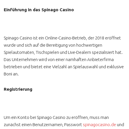
Einführung in das Spinago Casino
Spinago Casino ist ein Online-Casino-Betrieb, der 2018 eröffnet
wurde und sich auf die Bereitigung von hochwertigen
Spielautomaten, Tischspielen und Live-Dealern spezialisiert hat.
Das Unternehmen wird von einer namhaften Anbieterfirma
betrieben und bietet eine Vielzahl an Spielauswahl und exklusive
Boni an.
Registrierung
Um ein Konto bei Spinago Casino zu eröffnen, muss man
zunächst einen Benutzernamen, Passwort
spinagocasino.de
und