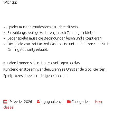
Wichtig:
Spieler müssen mindestens 18 Jahre alt sein.
Einzahlungsbeträge variieren je nach Zahlungsanbieter.
Jeder spieler muss die Bedingungen lesen und akzeptieren.
Die Spiele von Bet On Red Casino sind unter der Lizenz auf Malta
Gaming Authority erlaubt.
Kunden können sich mit allen Anfragen an das
Kundendienstteam wenden, wenn es Umstände gibt, die den
Spielprozess beeinträchtigen könnten.
19 février 2026
lagagnakenzi
Categories:
Non
classé