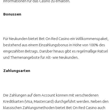
Informationen für das Casino zu erhalten.
Bonussen
Für Neukunden bietet Bet On Red Casino ein Willkommenspaket,
bestehend aus einem Einzahlungsbonus in Höhe von 100% des
eingezahlten Betrags. Darüber hinaus gibt es regelmäßige Rätsel
und Themenangebote für Alt- wie Neukunden.
Zahlungsarten
Die Zahlungen auf dem Account können mit verschiedenen
Kreditkarten (Visa, Mastercard) durchgeführt werden. Neben den
klassischen Zahlungsmethoden bietet Bet On Red Casino auch