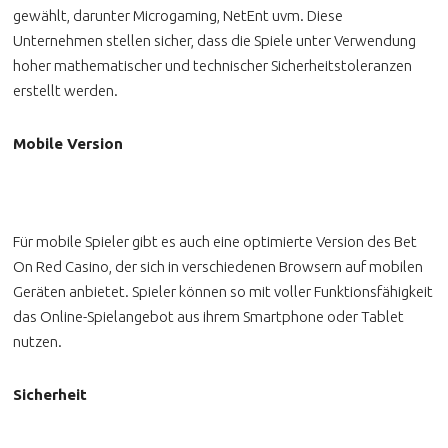
gewählt, darunter Microgaming, NetEnt uvm. Diese
Unternehmen stellen sicher, dass die Spiele unter Verwendung
hoher mathematischer und technischer Sicherheitstoleranzen
erstellt werden.
Mobile Version
Für mobile Spieler gibt es auch eine optimierte Version des Bet
On Red Casino, der sich in verschiedenen Browsern auf mobilen
Geräten anbietet. Spieler können so mit voller Funktionsfähigkeit
das Online-Spielangebot aus ihrem Smartphone oder Tablet
nutzen.
Sicherheit