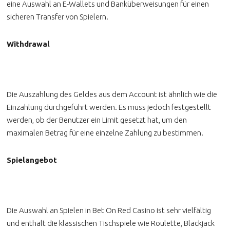
eine Auswahl an E-Wallets und Banküberweisungen für einen
sicheren Transfer von Spielern.
Withdrawal
Die Auszahlung des Geldes aus dem Account ist ähnlich wie die
Einzahlung durchgeführt werden. Es muss jedoch festgestellt
werden, ob der Benutzer ein Limit gesetzt hat, um den
maximalen Betrag für eine einzelne Zahlung zu bestimmen.
Spielangebot
Die Auswahl an Spielen in Bet On Red Casino ist sehr vielfältig
und enthält die klassischen Tischspiele wie Roulette, Blackjack