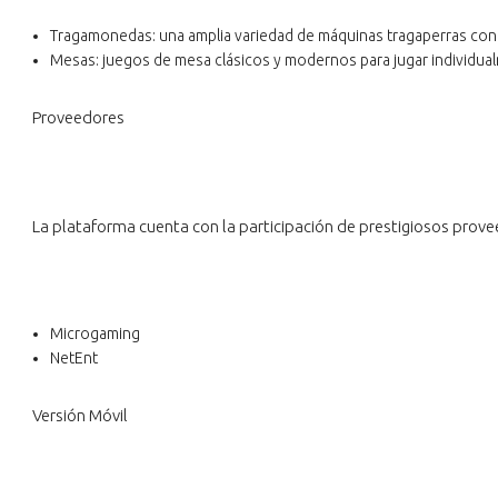
Tragamonedas: una amplia variedad de máquinas tragaperras con t
Mesas: juegos de mesa clásicos y modernos para jugar individua
Proveedores
La plataforma cuenta con la participación de prestigiosos prove
Microgaming
NetEnt
Versión Móvil