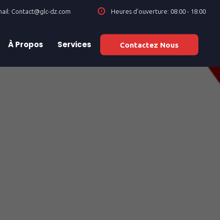
ail: Contact@glc-dz.com
Heures d'ouverture: 08:00 - 18:00
À Propos
Services
Contactez Nous