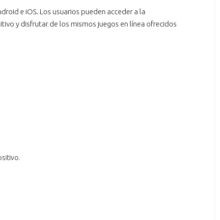
droid e iOS. Los usuarios pueden acceder a la
ivo y disfrutar de los mismos juegos en línea ofrecidos
:
sitivo.