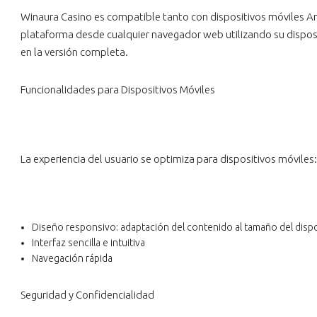
Winaura Casino es compatible tanto con dispositivos móviles An
plataforma desde cualquier navegador web utilizando su disposit
en la versión completa.
Funcionalidades para Dispositivos Móviles
La experiencia del usuario se optimiza para dispositivos móviles
Diseño responsivo: adaptación del contenido al tamaño del dispo
Interfaz sencilla e intuitiva
Navegación rápida
Seguridad y Confidencialidad