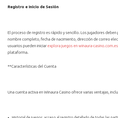
Registro e Inicio de Sesión
El proceso de registro es rápido y sencillo. Los jugadores debe
nombre completo, fecha de nacimiento, dirección de correo electr
usuarios pueden iniciar
explora juegos en winaura-casino.com.e
plataforma.
**Características del Cuenta
Una cuenta activa en Winaura Casino ofrece varias ventajas, incl
Historial de juegos: acceso al registro detallado de todas las part