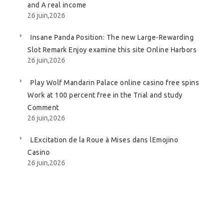
and A real income
26 juin,2026
Insane Panda Position: The new Large-Rewarding
Slot Remark Enjoy examine this site Online Harbors
26 juin,2026
Play Wolf Mandarin Palace online casino free spins
Work at 100 percent free in the Trial and study
Comment
26 juin,2026
LExcitation de la Roue à Mises dans lEmojino
Casino
26 juin,2026