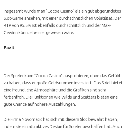
Insgesamt würde man "Cocoa Casino" als ein gut abgerundetes
Slot-Game ansehen, mit einer durchschnittlichen Volatilität. Der
RTP von 95.5% ist ebenfalls durchschnittlich und der Max-
Gewinn könnte besser gewesen wäre.
Fazit
Der Spieler kann "Cocoa Casino" ausprobieren, ohne das Gefühl
zu haben, dass er große Geldsummen investiert. Das Spiel bietet
eine freundliche Atmosphäre und die Grafiken sind sehr
farbenfroh. Die Funktionen wie Wilds und Scatters bieten eine
gute Chance auf höhere Auszahlungen.
Die Firma Novomatic hat sich mit diesem Slot bewährt haben,
indem sie ein attraktives Design für Spieler geschaffen hat. Auch