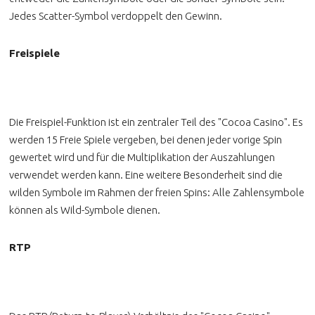
Jedes Scatter-Symbol verdoppelt den Gewinn.
Freispiele
Die Freispiel-Funktion ist ein zentraler Teil des "Cocoa Casino". Es
werden 15 Freie Spiele vergeben, bei denen jeder vorige Spin
gewertet wird und für die Multiplikation der Auszahlungen
verwendet werden kann. Eine weitere Besonderheit sind die
wilden Symbole im Rahmen der freien Spins: Alle Zahlensymbole
können als Wild-Symbole dienen.
RTP