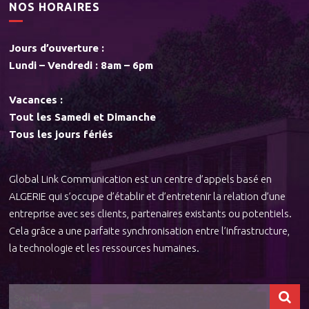
NOS HORAIRES
Jours d’ouverture :
Lundi – Vendredi : 8am – 6pm
Vacances :
Tout les Samedi et Dimanche
Tous les jours fériés
Global Link Communication est un centre d’appels basé en
ALGERIE qui s’occupe d’établir et d’entretenir la relation d’une
entreprise avec ses clients, partenaires existants ou potentiels.
Cela grâce a une parfaite synchronisation entre l’infrastructure,
la technologie et les ressources humaines.