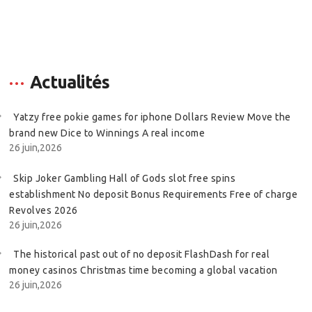
Actualités
Yatzy free pokie games for iphone Dollars Review Move the
brand new Dice to Winnings A real income
26 juin,2026
Skip Joker Gambling Hall of Gods slot free spins
establishment No deposit Bonus Requirements Free of charge
Revolves 2026
26 juin,2026
The historical past out of no deposit FlashDash for real
money casinos Christmas time becoming a global vacation
26 juin,2026