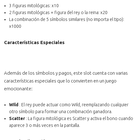
3 figuras mitológicas: x10
2 figuras mitológicas + figura del rey o la reina: x20
La combinación de 5 símbolos similares (no importa el tipo):
x1000
Características Especiales
Además de los símbolos y pagos, este slot cuenta con varias
características especiales que lo convierten en un juego
emocionante:
Wild
: El rey puede actuar como Wild, reemplazando cualquier
otro símbolo para formar una combinación ganadora.
Scatter
: La figura mitológica es Scatter y activa el bono cuando
aparece 3 o más veces en la pantalla.