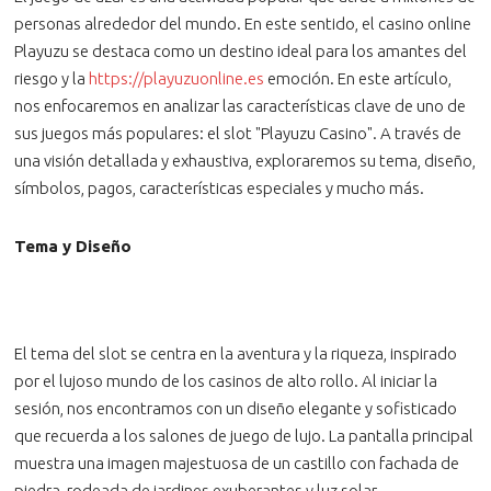
personas alrededor del mundo. En este sentido, el casino online
Playuzu se destaca como un destino ideal para los amantes del
riesgo y la
https://playuzuonline.es
emoción. En este artículo,
nos enfocaremos en analizar las características clave de uno de
sus juegos más populares: el slot "Playuzu Casino". A través de
una visión detallada y exhaustiva, exploraremos su tema, diseño,
símbolos, pagos, características especiales y mucho más.
Tema y Diseño
El tema del slot se centra en la aventura y la riqueza, inspirado
por el lujoso mundo de los casinos de alto rollo. Al iniciar la
sesión, nos encontramos con un diseño elegante y sofisticado
que recuerda a los salones de juego de lujo. La pantalla principal
muestra una imagen majestuosa de un castillo con fachada de
piedra, rodeada de jardines exuberantes y luz solar.