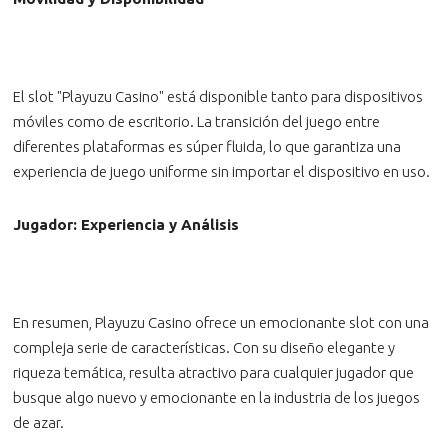
El slot "Playuzu Casino" está disponible tanto para dispositivos
móviles como de escritorio. La transición del juego entre
diferentes plataformas es súper fluida, lo que garantiza una
experiencia de juego uniforme sin importar el dispositivo en uso.
Jugador: Experiencia y Análisis
En resumen, Playuzu Casino ofrece un emocionante slot con una
compleja serie de características. Con su diseño elegante y
riqueza temática, resulta atractivo para cualquier jugador que
busque algo nuevo y emocionante en la industria de los juegos
de azar.