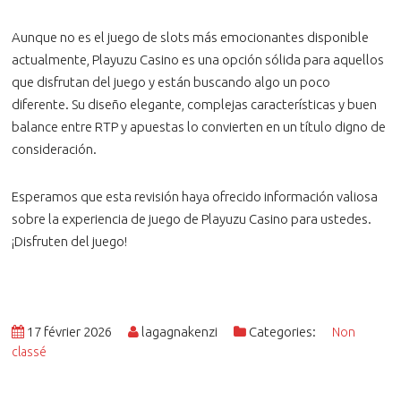
Aunque no es el juego de slots más emocionantes disponible
actualmente, Playuzu Casino es una opción sólida para aquellos
que disfrutan del juego y están buscando algo un poco
diferente. Su diseño elegante, complejas características y buen
balance entre RTP y apuestas lo convierten en un título digno de
consideración.
Esperamos que esta revisión haya ofrecido información valiosa
sobre la experiencia de juego de Playuzu Casino para ustedes.
¡Disfruten del juego!
17 février 2026
lagagnakenzi
Categories:
Non
classé