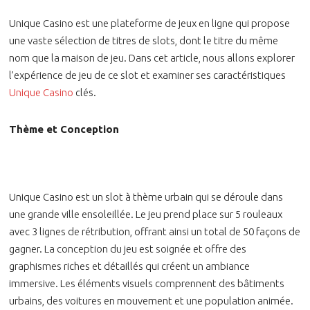
Unique Casino est une plateforme de jeux en ligne qui propose
une vaste sélection de titres de slots, dont le titre du même
nom que la maison de jeu. Dans cet article, nous allons explorer
l’expérience de jeu de ce slot et examiner ses caractéristiques
Unique Casino
clés.
Thème et Conception
Unique Casino est un slot à thème urbain qui se déroule dans
une grande ville ensoleillée. Le jeu prend place sur 5 rouleaux
avec 3 lignes de rétribution, offrant ainsi un total de 50 façons de
gagner. La conception du jeu est soignée et offre des
graphismes riches et détaillés qui créent un ambiance
immersive. Les éléments visuels comprennent des bâtiments
urbains, des voitures en mouvement et une population animée.