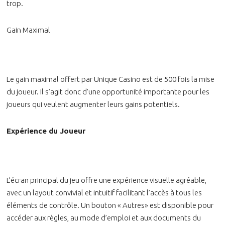
trop.
Gain Maximal
Le gain maximal offert par Unique Casino est de 500 fois la mise
du joueur. Il s’agit donc d’une opportunité importante pour les
joueurs qui veulent augmenter leurs gains potentiels.
Expérience du Joueur
L’écran principal du jeu offre une expérience visuelle agréable,
avec un layout convivial et intuitif facilitant l’accès à tous les
éléments de contrôle. Un bouton « Autres» est disponible pour
accéder aux règles, au mode d’emploi et aux documents du