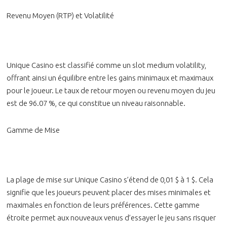
Revenu Moyen (RTP) et Volatilité
Unique Casino est classifié comme un slot medium volatility,
offrant ainsi un équilibre entre les gains minimaux et maximaux
pour le joueur. Le taux de retour moyen ou revenu moyen du jeu
est de 96.07 %, ce qui constitue un niveau raisonnable.
Gamme de Mise
La plage de mise sur Unique Casino s’étend de 0,01 $ à 1 $. Cela
signifie que les joueurs peuvent placer des mises minimales et
maximales en fonction de leurs préférences. Cette gamme
étroite permet aux nouveaux venus d’essayer le jeu sans risquer