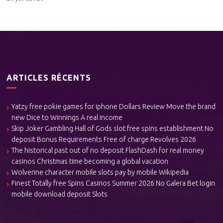
ARTICLES RÉCENTS
Yatzy free pokie games for iphone Dollars Review Move the brand
new Dice to Winnings A real income
Skip Joker Gambling Hall of Gods slot free spins establishment No
deposit Bonus Requirements Free of charge Revolves 2026
The historical past out of no deposit FlashDash for real money
casinos Christmas time becoming a global vacation
Wolverine character mobile slots pay by mobile Wikipedia
Finest Totally free Spins Casinos Summer 2026 No Galera Bet login
mobile download deposit Slots