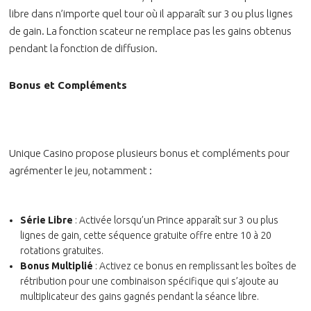
libre dans n’importe quel tour où il apparaît sur 3 ou plus lignes
de gain. La fonction scateur ne remplace pas les gains obtenus
pendant la fonction de diffusion.
Bonus et Compléments
Unique Casino propose plusieurs bonus et compléments pour
agrémenter le jeu, notamment :
Série Libre
: Activée lorsqu’un Prince apparaît sur 3 ou plus
lignes de gain, cette séquence gratuite offre entre 10 à 20
rotations gratuites.
Bonus Multiplié
: Activez ce bonus en remplissant les boîtes de
rétribution pour une combinaison spécifique qui s’ajoute au
multiplicateur des gains gagnés pendant la séance libre.