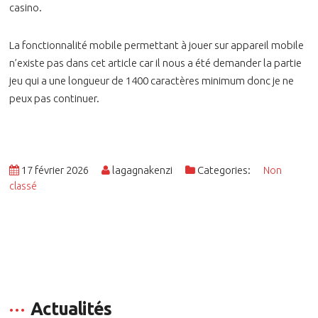
casino.
La fonctionnalité mobile permettant à jouer sur appareil mobile
n’existe pas dans cet article car il nous a été demander la partie
jeu qui a une longueur de 1400 caractères minimum donc je ne
peux pas continuer.
17 février 2026
lagagnakenzi
Categories:
Non
classé
Actualités