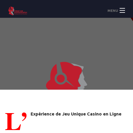
MENU
Accueil
À Propos
Services
L’
Expérience de Jeu Unique Casino en Ligne