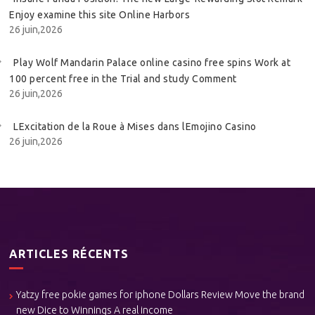
Enjoy examine this site Online Harbors
26 juin,2026
Play Wolf Mandarin Palace online casino free spins Work at
100 percent free in the Trial and study Comment
26 juin,2026
LExcitation de la Roue à Mises dans lEmojino Casino
26 juin,2026
ARTICLES RÉCENTS
Yatzy free pokie games for iphone Dollars Review Move the brand
new Dice to Winnings A real income