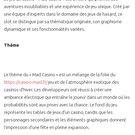
aventures inoubliables et une expérience de jeu unique. Créé par
une équipe d’experts dans le domaine des jeux de hasard, ce
slot se distingue par sa thématique originale, son graphisme
dynamique et ses fonctionnalités variées.
Thème
Le thème du « Mad Casino » est un mélange de la folie du
https://casino-mad.fr/
jeu et de l’atmosphère exotique des
casinos d’hiver. Les développeurs ont réussi à créer une
ambiance électrique qui entraîne le joueur dans un monde où les
probabilités sont aux prises avec la chance. Le fond du jeu
représente les tables de jeux d’un casino, tandis que les
personnages secondaires et les éléments graphiques donnent
l’impression d’une fête en pleine expansion.