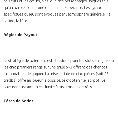
couleurs et les cœurs, ainsi que des personnages uniques tels
qu’un barbier fou et une danseuse exubérante. Les symboles
spécifiques du jeu sont évoqués par l’atmosphère générale : le
casino, la fête.
Règles de Payout
La stratégie de paiement est classique pour les slots en ligne, où
les cinq premiers rangs sur une grille 5×3 offrent des chances
raisonnables de gagner. La mise initiale de cinq pièces (soit 25
crédits) offre au joueur la possibilité d’obtenir le jackpot. Le
paiement maximum est limité à cinq fois les dépôts.
Têtes de Series