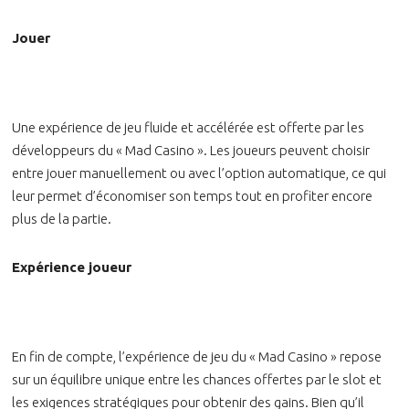
Jouer
Une expérience de jeu fluide et accélérée est offerte par les
développeurs du « Mad Casino ». Les joueurs peuvent choisir
entre jouer manuellement ou avec l’option automatique, ce qui
leur permet d’économiser son temps tout en profiter encore
plus de la partie.
Expérience joueur
En fin de compte, l’expérience de jeu du « Mad Casino » repose
sur un équilibre unique entre les chances offertes par le slot et
les exigences stratégiques pour obtenir des gains. Bien qu’il