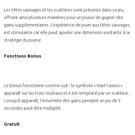
Les têtes sauvages et les scattères sont présents dans ce jeu,
offrant ainsi plusieurs manières pour un joueur de gagner des
gains supplémentaires. L’expérience de jouer aux têtes sauvages
est stimulante car elle peut ajouter une dimension excitante à la
stratégie du joueur.
Fonctions Bonus
Le bonus fonctionne comme suit : le symbole « Mad Casino »
apparaît sur les trois rouleaux et il est remplacé par un scatteur.
Lorsqu’il apparaît, l’ensemble des gains pendant un jeu de 5
secondes peut être multiplié.
Gratuit