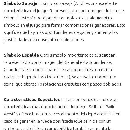
Símbolo Salvaje
El símbolo salvaje (Wild) es una excelente
característica del juego. Representado por la imagen de la mujer
colonial, este símbolo puede reemplazar a cualquier otro
símbolo en el juego para formar combinaciones ganadoras. Esto
significa que hay más oportunidades de ganar y aumenta las
posibilidades de conseguir combinaciones.
Símbolo Espalda
Otro símbolo importante es el
scatter
,
representado por la imagen del General estadounidense.
Cuando este símbolo aparece en al menos tres reales (en
cualquier lugar de los cinco ruedas), se activa la función free
spins, que otorga 10 rotaciones gratuitas con pagos doblados.
Características Especiales
La función bonus es una de las
características más emocionantes del juego. Se llama "Wild
West" y ofrece hasta 20 veces el monto del depósito inicial en
caso de ganar en la rueda bonificada (que se inicia con un
símbolo scatter). Esta característica también aumenta las