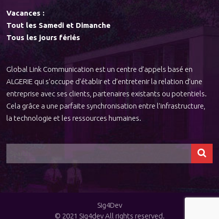
Vacances :
Tout les Samedi et Dimanche
Tous les jours fériés
Global Link Communication est un centre d’appels basé en
ALGERIE qui s’occupe d’établir et d’entretenir la relation d’une
entreprise avec ses clients, partenaires existants ou potentiels.
Cela grâce a une parfaite synchronisation entre l’infrastructure,
la technologie et les ressources humaines.
Sig4Dev
© 2021 Sig4dev All rights reserved.