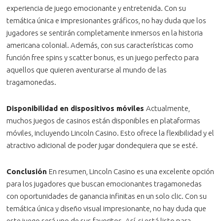
experiencia de juego emocionante y entretenida. Con su
temática única e impresionantes gráficos, no hay duda que los
jugadores se sentirán completamente inmersos en la historia
americana colonial. Además, con sus características como
función free spins y scatter bonus, es un juego perfecto para
aquellos que quieren aventurarse al mundo de las
tragamonedas.
Disponibilidad en dispositivos móviles
Actualmente,
muchos juegos de casinos están disponibles en plataformas
móviles, incluyendo Lincoln Casino. Esto ofrece la flexibilidad y el
atractivo adicional de poder jugar dondequiera que se esté.
Conclusión
En resumen, Lincoln Casino es una excelente opción
para los jugadores que buscan emocionantes tragamonedas
con oportunidades de ganancia infinitas en un solo clic. Con su
temática única y diseño visual impresionante, no hay duda que
este juego será uno de sus favoritos. Así, si está listo para