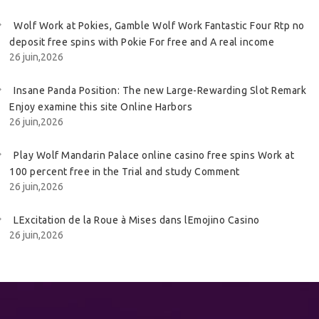
Wolf Work at Pokies, Gamble Wolf Work Fantastic Four Rtp no
deposit free spins with Pokie For free and A real income
26 juin,2026
Insane Panda Position: The new Large-Rewarding Slot Remark
Enjoy examine this site Online Harbors
26 juin,2026
Play Wolf Mandarin Palace online casino free spins Work at
100 percent free in the Trial and study Comment
26 juin,2026
LExcitation de la Roue à Mises dans lEmojino Casino
26 juin,2026