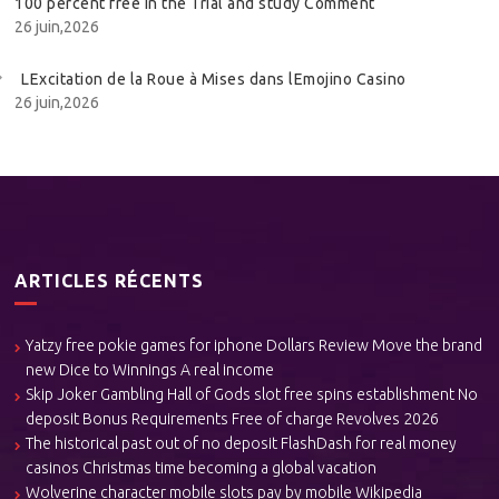
100 percent free in the Trial and study Comment
26 juin,2026
LExcitation de la Roue à Mises dans lEmojino Casino
26 juin,2026
ARTICLES RÉCENTS
Yatzy free pokie games for iphone Dollars Review Move the brand
new Dice to Winnings A real income
Skip Joker Gambling Hall of Gods slot free spins establishment No
deposit Bonus Requirements Free of charge Revolves 2026
The historical past out of no deposit FlashDash for real money
casinos Christmas time becoming a global vacation
Wolverine character mobile slots pay by mobile Wikipedia