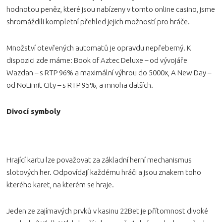
hodnotou peněz, které jsou nabízeny v tomto online casino, jsme
shromáždili kompletní přehled jejich možností pro hráče.
Množství otevřených automatů je opravdu nepřeberný. K
dispozici zde máme: Book of Aztec Deluxe – od vývojáře
Wazdan – s RTP 96% a maximální výhrou do 5000x, A New Day –
od NoLimit City – s RTP 95%, a mnoha dalších.
Divocí symboly
Hrající kartu lze považovat za základní herní mechanismus
slotových her. Odpovídají každému hráči a jsou znakem toho
kterého karet, na kterém se hraje.
Jeden ze zajímavých prvků v kasinu 22Bet je přítomnost divoké