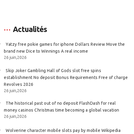
Actualités
Yatzy free pokie games for iphone Dollars Review Move the
brand new Dice to Winnings A real income
26 juin,2026
Skip Joker Gambling Hall of Gods slot free spins
establishment No deposit Bonus Requirements Free of charge
Revolves 2026
26 juin,2026
The historical past out of no deposit FlashDash for real
money casinos Christmas time becoming a global vacation
26 juin,2026
Wolverine character mobile slots pay by mobile Wikipedia