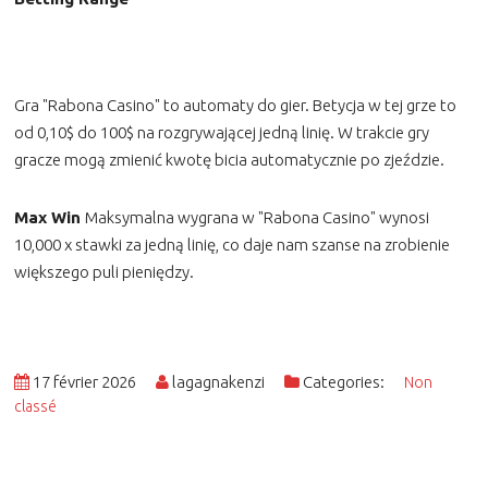
Gra "Rabona Casino" to automaty do gier. Betycja w tej grze to
od 0,10$ do 100$ na rozgrywającej jedną linię. W trakcie gry
gracze mogą zmienić kwotę bicia automatycznie po zjeździe.
Max Win
Maksymalna wygrana w "Rabona Casino" wynosi
10,000 x stawki za jedną linię, co daje nam szanse na zrobienie
większego puli pieniędzy.
17 février 2026
lagagnakenzi
Categories:
Non
classé