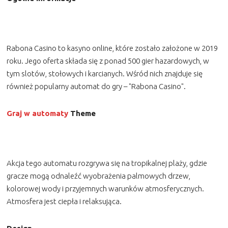
Rabona Casino to kasyno online, które zostało założone w 2019
roku. Jego oferta składa się z ponad 500 gier hazardowych, w
tym slotów, stołowych i karcianych. Wśród nich znajduje się
również popularny automat do gry – "Rabona Casino".
Graj w automaty
Theme
Akcja tego automatu rozgrywa się na tropikalnej plaży, gdzie
gracze mogą odnaleźć wyobrażenia palmowych drzew,
kolorowej wody i przyjemnych warunków atmosferycznych.
Atmosfera jest ciepła i relaksująca.