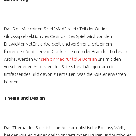
Das Slot-Maschinen-Spiel "Mad" ist ein Teil der Online-
Glücksspielsektion des Casinos. Das Spiel wird von dem
Entwickler NetEnt entwickelt und veröffentlicht, einem
führenden Anbieter von Glücksspielen in der Branche. In diesem
Artikel werden wir
sieh dir Mad für tolle Boni an
uns mit den
verschiedenen Aspekten des Spiels beschäftigen, um ein
umfassendes Bild davon zu erhalten, was die Spieler erwarten
können.
Thema und Design
Das Thema des Slots ist eine Art surrealistische Fantasy-Welt,
bei der Spieler in einer Welt von verrückten Figuren und Symbolen