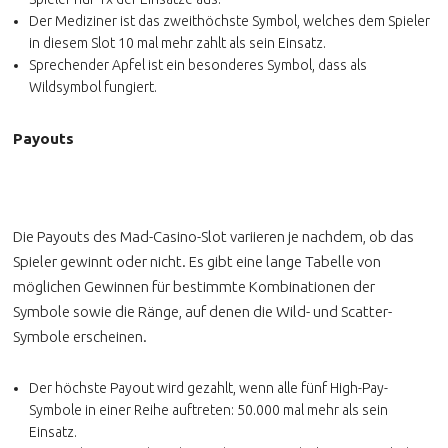
Der Mediziner ist das zweithöchste Symbol, welches dem Spieler
in diesem Slot 10 mal mehr zahlt als sein Einsatz.
Sprechender Apfel ist ein besonderes Symbol, dass als
Wildsymbol fungiert.
Payouts
Die Payouts des Mad-Casino-Slot variieren je nachdem, ob das
Spieler gewinnt oder nicht. Es gibt eine lange Tabelle von
möglichen Gewinnen für bestimmte Kombinationen der
Symbole sowie die Ränge, auf denen die Wild- und Scatter-
Symbole erscheinen.
Der höchste Payout wird gezahlt, wenn alle fünf High-Pay-
Symbole in einer Reihe auftreten: 50.000 mal mehr als sein
Einsatz.