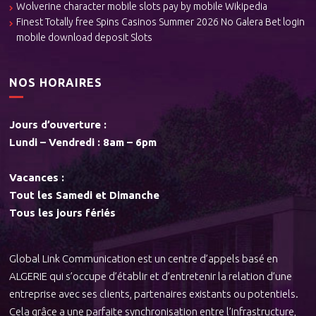
Wolverine character mobile slots pay by mobile Wikipedia
Finest Totally free Spins Casinos Summer 2026 No Galera Bet login
mobile download deposit Slots
NOS HORAIRES
Jours d’ouverture :
Lundi – Vendredi : 8am – 6pm
Vacances :
Tout les Samedi et Dimanche
Tous les jours fériés
Global Link Communication est un centre d’appels basé en
ALGERIE qui s’occupe d’établir et d’entretenir la relation d’une
entreprise avec ses clients, partenaires existants ou potentiels.
Cela grâce a une parfaite synchronisation entre l’infrastructure,