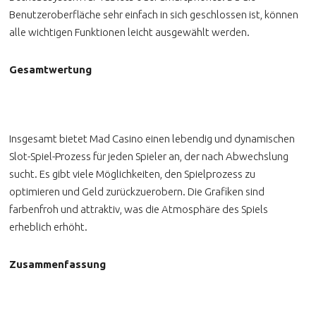
Benutzeroberfläche sehr einfach in sich geschlossen ist, können
alle wichtigen Funktionen leicht ausgewählt werden.
Gesamtwertung
Insgesamt bietet Mad Casino einen lebendig und dynamischen
Slot-Spiel-Prozess für jeden Spieler an, der nach Abwechslung
sucht. Es gibt viele Möglichkeiten, den Spielprozess zu
optimieren und Geld zurückzuerobern. Die Grafiken sind
farbenfroh und attraktiv, was die Atmosphäre des Spiels
erheblich erhöht.
Zusammenfassung