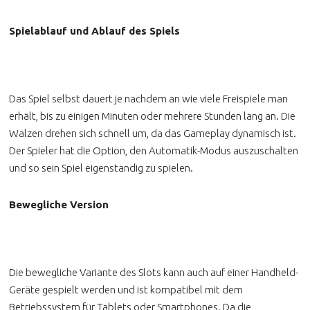
Spielablauf und Ablauf des Spiels
Das Spiel selbst dauert je nachdem an wie viele Freispiele man
erhält, bis zu einigen Minuten oder mehrere Stunden lang an. Die
Walzen drehen sich schnell um, da das Gameplay dynamisch ist.
Der Spieler hat die Option, den Automatik-Modus auszuschalten
und so sein Spiel eigenständig zu spielen.
Bewegliche Version
Die bewegliche Variante des Slots kann auch auf einer Handheld-
Geräte gespielt werden und ist kompatibel mit dem
Betriebssystem für Tablets oder Smartphones. Da die