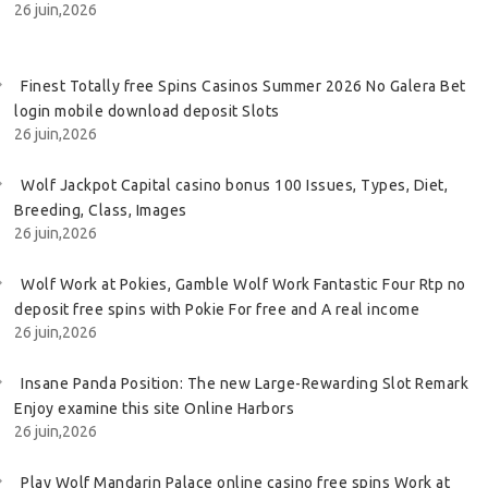
26 juin,2026
Finest Totally free Spins Casinos Summer 2026 No Galera Bet
login mobile download deposit Slots
26 juin,2026
Wolf Jackpot Capital casino bonus 100 Issues, Types, Diet,
Breeding, Class, Images
26 juin,2026
Wolf Work at Pokies, Gamble Wolf Work Fantastic Four Rtp no
deposit free spins with Pokie For free and A real income
26 juin,2026
Insane Panda Position: The new Large-Rewarding Slot Remark
Enjoy examine this site Online Harbors
26 juin,2026
Play Wolf Mandarin Palace online casino free spins Work at