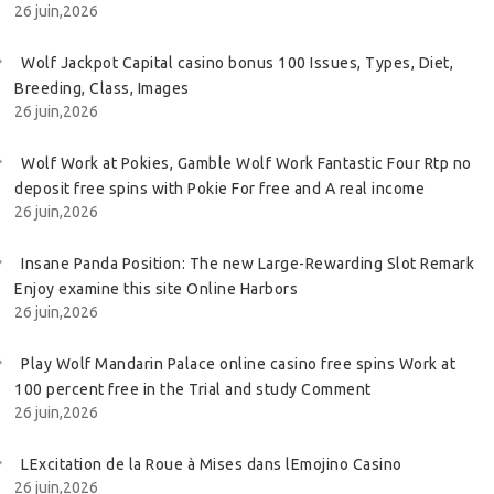
26 juin,2026
Wolf Jackpot Capital casino bonus 100 Issues, Types, Diet,
Breeding, Class, Images
26 juin,2026
Wolf Work at Pokies, Gamble Wolf Work Fantastic Four Rtp no
deposit free spins with Pokie For free and A real income
26 juin,2026
Insane Panda Position: The new Large-Rewarding Slot Remark
Enjoy examine this site Online Harbors
26 juin,2026
Play Wolf Mandarin Palace online casino free spins Work at
100 percent free in the Trial and study Comment
26 juin,2026
LExcitation de la Roue à Mises dans lEmojino Casino
26 juin,2026