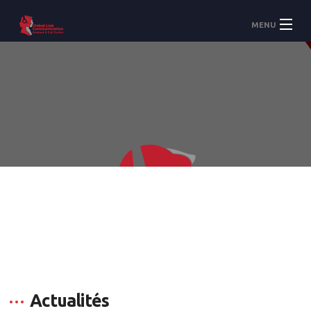
MENU
Accueil
À Propos
Services
Actualités